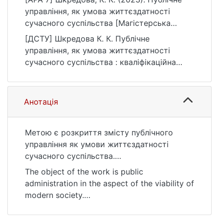
управління, як умова життєздатності
сучасного суспільства [Магістерська
робота, Київський національний
[ДСТУ] Шкредова К. К. Публічне
університет імені Тараса Шевченка].
управління, як умова життєздатності
eKNUTSHIR.
сучасного суспільства : кваліфікаційна
https://ir.library.knu.ua/handle/123456789/75
робота магістра : 28 Публічне управління
13
та адміністрування. Київ, 2023. 71 с. URL:
https://ir.library.knu.ua/handle/123456789/75
Анотація
13 (дата звернення: 25.07.2026).
Метою є розкриття змісту публічного
управління як умови життєздатності
сучасного суспільства.
Об’єктом роботи є публічне управління в
The object of the work is public
аспекті життєздатності сучасного
administration in the aspect of the viability of
суспільства.
modern society.
Предмет роботи – особливості публічного
The subject of the work is the peculiarities of
управління, які роблять його умовою
public administration, which make it a