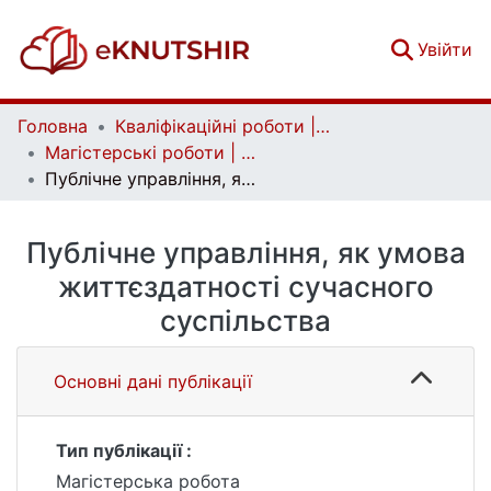
(c
Увійти
Головна
Кваліфікаційні роботи | Qualifying works
Магістерські роботи | Master's theses
Публічне управління, як умова життєздатності сучасного суспільства
Публічне управління, як умова
життєздатності сучасного
суспільства
Основні дані публікації
Тип публікації :
Магістерська робота