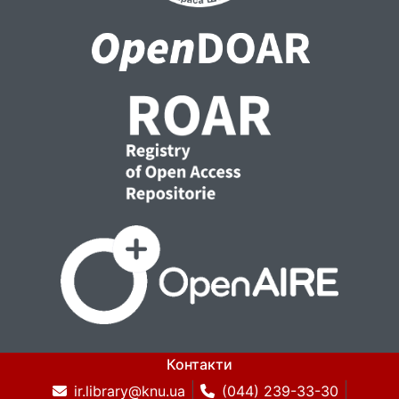
Контакти
ir.library@knu.ua
(044) 239-33-30