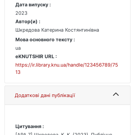
Дата випуску :
2023
Автор(и) :
Шкредова Катерина Костянтинівна
Мова основного тексту :
ua
eKNUTSHIR URL :
https://ir.library.knu.ua/handle/123456789/75
13
Додаткові дані публікації
Цитування :
[APA 7] Шкредова, К. К. (2023). Публічне