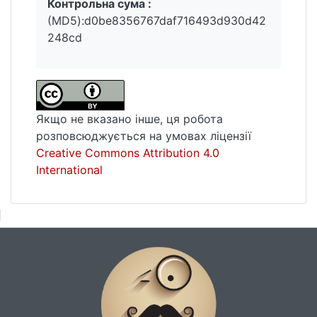
Контрольна сума :
(MD5):d0be8356767daf716493d930d42
248cd
Якщо не вказано інше, ця робота
розповсюджується на умовах ліцензії
Creative Commons Attribution 4.0
International