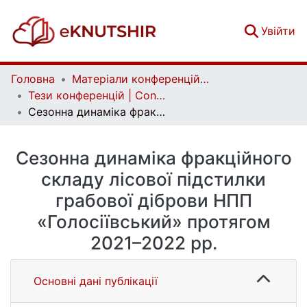
(c
Увійти
Головна
Матеріали конференцій | Conference materials
Тези конференцій | Conference papers
Сезонна динаміка фракційного складу лісової підстилки грабової діброви НПП «Голосіївський» протягом 2021–2022 рр.
Сезонна динаміка фракційного
складу лісової підстилки
грабової діброви НПП
«Голосіївський» протягом
2021–2022 рр.
Основні дані публікації