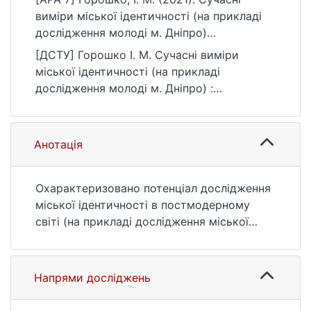
виміри міської ідентичності (на прикладі
дослідження молоді м. Дніпро)
[Бакалаврська робота, Київський
[ДСТУ] Горошко І. М. Сучасні виміри
національний університет імені Тараса
міської ідентичності (на прикладі
Шевченка]. eKNUTSHIR.
дослідження молоді м. Дніпро) :
https://ir.library.knu.ua/handle/123456789/12
кваліфікаційна робота бакалавра : 05
33
Соціальні та поведінкові науки. Київ, 2021.
100 с. URL:
Анотація
https://ir.library.knu.ua/handle/123456789/12
33 (дата звернення: 25.07.2026).
Охарактеризовано потенціал дослідження
міської ідентичності в постмодерному
світі (на прикладі дослідження міської
ідентичності молоді м. Дніпро).
Напрями досліджень