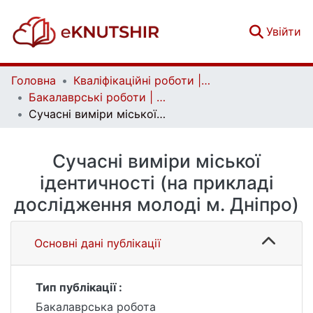
(c
Увійти
Головна
Кваліфікаційні роботи | Qualifying works
Бакалаврські роботи | Bachelor theses
Сучасні виміри міської ідентичності (на прикладі дослідження молоді м. Дніпро)
Сучасні виміри міської
ідентичності (на прикладі
дослідження молоді м. Дніпро)
Основні дані публікації
Тип публікації :
Бакалаврська робота