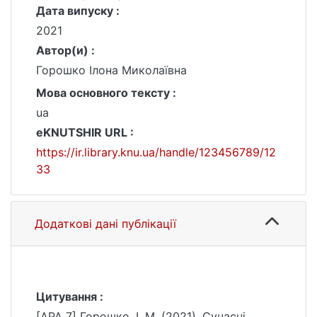
Дата випуску :
2021
Автор(и) :
Горошко Ілона Миколаївна
Мова основного тексту :
ua
eKNUTSHIR URL :
https://ir.library.knu.ua/handle/123456789/12
33
Додаткові дані публікації
Цитування :
[APA 7] Горошко, І. М. (2021). Сучасні