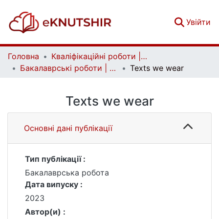
(c
Увійти
Головна
Кваліфікаційні роботи | Qualifying works
Бакалаврські роботи | Bachelor theses
Texts we wear
Texts we wear
Основні дані публікації
Тип публікації :
Бакалаврська робота
Дата випуску :
2023
Автор(и) :