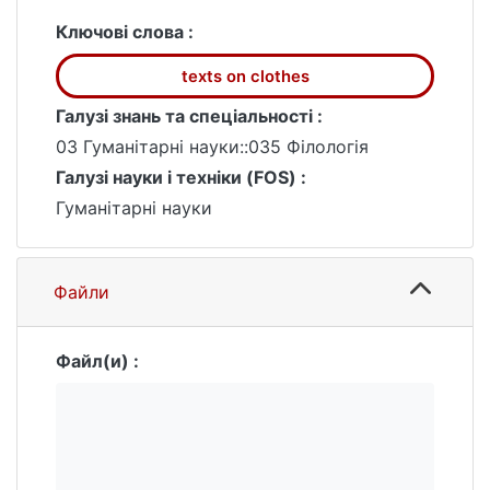
rise to the required profound research of the
texts we wear as a linguistic phenomenon.
Ключові слова :
The object of the research is the texts found
texts on clothes
on different items of clothes, such as T-
shirts, sweaters, dresses etc.
Галузі знань та спеціальності :
The subject of the research is the semantic
03 Гуманітарні науки::035 Філологія
and structural characteristics of texts on
Галузі науки і техніки (FOS) :
clothes.
Гуманітарні науки
Файли
Файл(и) :