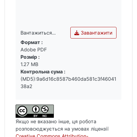
Завантажити
Вантажиться...
Формат :
Вантажиться...
Adobe PDF
Розмір :
1.27 MB
Контрольна сума :
(MD5):9a6d16c8587b460da581c3f46041
38a2
Якщо не вказано інше, ця робота
розповсюджується на умовах ліцензії
Creative Commons Attribution-