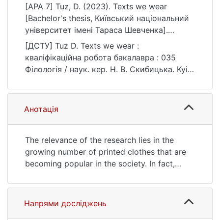
[APA 7] Tuz, D. (2023). Texts we wear
[Bachelor's thesis, Київський національний
університет імені Тараса Шевченка].
eKNUTSHIR.
[ДСТУ] Tuz D. Texts we wear :
https://ir.library.knu.ua/handle/15071834/4168
кваліфікаційна робота бакалавра : 035
Філологія / наук. кер. Н. В. Скибицька. Kyiv,
2023. 50 p. URL:
https://ir.library.knu.ua/handle/15071834/4168
(date of access: 25.07.2026).
Анотація
The relevance of the research lies in the
growing number of printed clothes that are
becoming popular in the society. In fact,
many famous brands use different texts for
decorating their clothes which then perform
a communicative function and create a
Напрями досліджень
general impression about a person. It gives