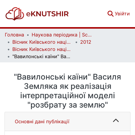
(c
Увійти
Головна
Наукова періодика | Scientific periodicals
Вісник Київського національного університету імені Тараса Шевченка. Літературознавство. Мовознавство. Фольклористика | Bulletin of Taras Shevchenko National University of Kyiv. Literary Studies. Linguistics. Folklore Studies
2012
Вісник Київського національного університету імені Тараса Шевченка. Літературознавство. Мовознавство. Фольклористика. Вип. 23
"Вавилонські каїни" Василя Земляка як реалізація інтерпретаційної моделі "розбрату за землю"
"Вавилонські каїни" Василя
Земляка як реалізація
інтерпретаційної моделі
"розбрату за землю"
Основні дані публікації