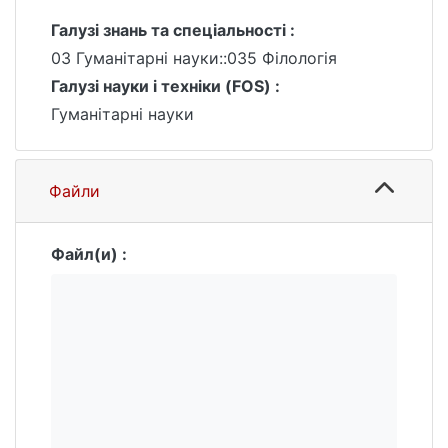
моделей – як універсальних, так і питомо
українських.
Галузі знань та спеціальності :
03 Гуманітарні науки::035 Філологія
Галузі науки і техніки (FOS) :
Гуманітарні науки
Файли
Файл(и) :