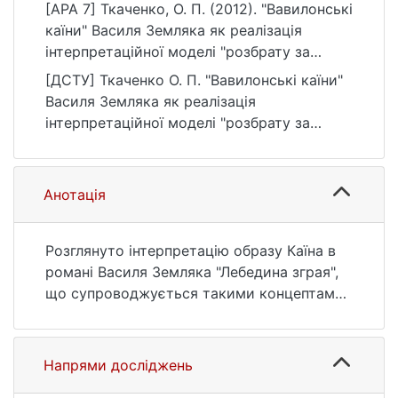
[APA 7] Ткаченко, О. П. (2012). "Вавилонські
каїни" Василя Земляка як реалізація
інтерпретаційної моделі "розбрату за
землю". Вісник Київського національного
[ДСТУ] Ткаченко О. П. "Вавилонські каїни"
університету імені Тараса Шевченка.
Василя Земляка як реалізація
Літературознавство. Мовознавство.
інтерпретаційної моделі "розбрату за
Фольклористика, (23), 21–24.
землю". Вісник Київського національного
https://ir.library.knu.ua/handle/15071834/2154
університету імені Тараса Шевченка.
7
Літературознавство. Мовознавство.
Анотація
Фольклористика. 2012. № 23. С. 21—24.
URL:
https://ir.library.knu.ua/handle/15071834/2154
Розглянуто інтерпретацію образу Каїна в
7 (дата звернення: 25.07.2026).
романі Василя Земляка "Лебедина зграя",
що супроводжується такими концептами,
як "зрада", "вбивство", "ворожнеча між
братами". З'ясовано, що в художньому
прочитанні образу Каїна письмен ник
Напрями досліджень
використовує кілька інтерпретаційних