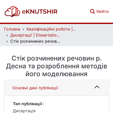
(c
Увійти
Головна
Кваліфікаційні роботи | Qualifying works
Дисертації | Dissertations
Стік розчинених речовин р. Десна та розроблення методів його моделювання
Стік розчинених речовин р.
Десна та розроблення методів
його моделювання
Основні дані публікації
Тип публікації :
Дисертація