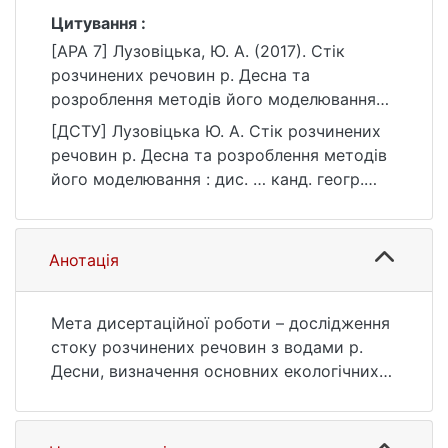
Цитування :
[APA 7] Лузовіцька, Ю. А. (2017). Стік
розчинених речовин р. Десна та
розроблення методів його моделювання
[Дис. канд. геогр. наук, Київський
[ДСТУ] Лузовіцька Ю. А. Стік розчинених
національний університет імені Тараса
речовин р. Десна та розроблення методів
Шевченка]. eKNUTSHIR.
його моделювання : дис. … канд. геогр.
https://ir.library.knu.ua/handle/123456789/67
наук : 10 Природничі науки. Київ, 2017. 180
77
с. URL:
https://ir.library.knu.ua/handle/123456789/67
Анотація
77 (дата звернення: 25.07.2026).
Мета дисертаційної роботи – дослідження
стоку розчинених речовин з водами р.
Десни, визначення основних екологічних
впливів та розроблення методів
моделювання стоку окремих
забруднювальних показників.