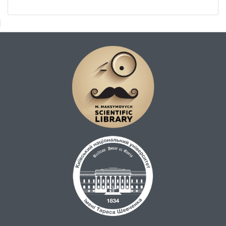
вологи у басейні зумовлює формування
промивного режиму ґрунтів з наступним
утворенням маломінералізованих
поверхневих вод. Велика площа
сільськогосподарських угідь, які займають
близько 60 % території, та значний
відсоток заболочення (9,7 %) сприяють
підвищеному вмісту біогенних елементів у
поверхневих водах.
Досліджено динаміку вмісту розчинених
речовин у воді р. Десна в річному та
сезонному вимірах. На основі
застосування непараметричної
статистики виявлено тенденцію до
зростання концентрацій розчинених
речовин.
Виконано розрахунки стоку головних
іонів, біогенних елементів, органічних
речовин та мікроелементів за