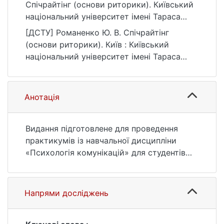
Спічрайтінг (основи риторики). Київський
національний університет імені Тараса
Шевченка.
[ДСТУ] Романенко Ю. В. Спічрайтінг
https://ir.library.knu.ua/handle/15071834/1405
(основи риторики). Київ : Київський
1
національний університет імені Тараса
Шевченка, 2023. 128 с. URL:
https://ir.library.knu.ua/handle/15071834/1405
1 (дата звернення: 25.07.2026).
Анотація
Видання підготовлене для проведення
практикумів із навчальної дисципліни
«Психологія комунікацій» для студентів
зазначених освітньо-професійних програм,
а також інших спеціальностей
гуманітарних факультетів та відділень
Напрями досліджень
закладів вищої освіти («Психологія»,
«Соціологія», «Журналістика»).