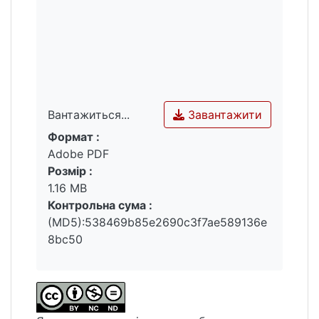
Завантажити
Вантажиться...
Формат :
Вантажиться...
Adobe PDF
Розмір :
1.16 MB
Контрольна сума :
(MD5):538469b85e2690c3f7ae589136e
8bc50