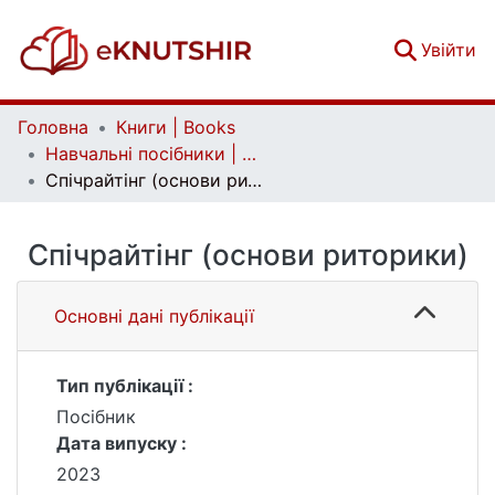
(c
Увійти
Головна
Книги | Books
Навчальні посібники | Handbooks
Спічрайтінг (основи риторики)
Спічрайтінг (основи риторики)
Основні дані публікації
Тип публікації :
Посібник
Дата випуску :
2023