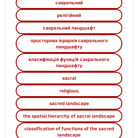
сакральний
Подано просторово-ієрархічну будову
сакрального ландшафту, де можна
релігійний
виокремити індивідуальний, локальний
регіональний, національний, глобальний
сакральний ландшафт
рівні, розроблено класифікацію його
просторова ієрархія сакрального
функцій, що мають
ландшафту
середовищеформувальну роль.
Охарактеризовано політичну, соціальну,
класифікація функцій сакрального
економічну, екологічну функції
ландшафту
сакрального ландшафту.
sacral
religious
sacred landscape
the spatial hierarchy of sacral landscape
classification of functions of the sacred
landscape