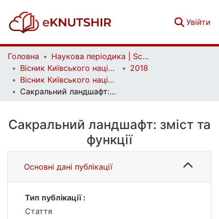
(c
Увійти
Головна
Наукова періодика | Scientific periodicals
Вісник Київського національного університету імені Тараса Шевченка. Географія | Bulletin of Taras Shevchenko National University of Kyiv. Geography
2018
Вісник Київського національного університету імені Тараса Шевченка. Географія. Випуск 1 (70)
Сакральний ландшафт: зміст та функції
Сакральний ландшафт: зміст та
функції
Основні дані публікації
Тип публікації :
Стаття