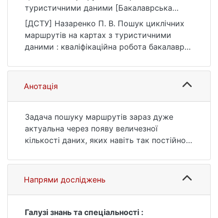
туристичними даними [Бакалаврська
робота, Київський національний
[ДСТУ] Назаренко П. В. Пошук циклічних
університет імені Тараса Шевченка].
маршрутів на картах з туристичними
eKNUTSHIR.
даними : кваліфікаційна робота бакалавра :
https://ir.library.knu.ua/handle/123456789/28
12 Інформаційні технології. Київ, 2021. 40 с.
90
URL:
https://ir.library.knu.ua/handle/123456789/28
Анотація
90 (дата звернення: 25.07.2026).
Задача пошуку маршрутів зараз дуже
актуальна через появу величезної
кількості даних, яких навіть так постійно
замало, і вони постійно змінюються, адже
реальний світ не залишається статичним.
У нас стає більше можливостей для
Напрями досліджень
розрахунку, і так само більше варіантів їх
застсування. Можливо за кілька років
стануть популярними персональні види
Галузі знань та спеціальності :