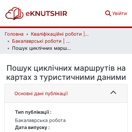
(c
Увійти
Головна
Кваліфікаційні роботи | Qualifying works
Бакалаврські роботи | Bachelor theses
Пошук циклічних маршрутів на картах з туристичними даними
Пошук циклічних маршрутів на
картах з туристичними даними
Основні дані публікації
Тип публікації :
Бакалаврська робота
Дата випуску :