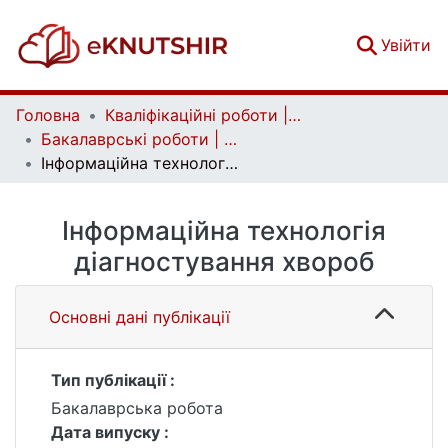
(c
Увійти
Головна
Кваліфікаційні роботи | Qualifying works
Бакалаврські роботи | Bachelor theses
Інформаційна технологія діагностування хвороб
Інформаційна технологія
діагностування хвороб
Основні дані публікації
Тип публікації :
Бакалаврська робота
Дата випуску :