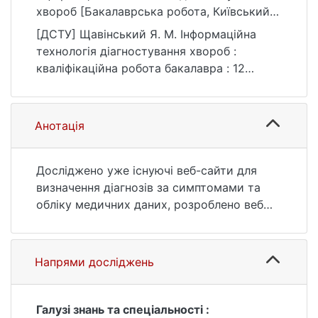
хвороб [Бакалаврська робота, Київський
національний університет імені Тараса
[ДСТУ] Щавінський Я. М. Інформаційна
Шевченка]. eKNUTSHIR.
технологія діагностування хвороб :
https://ir.library.knu.ua/handle/123456789/13
кваліфікаційна робота бакалавра : 12
24
Інформаційні технології. Київ, 2021. 65 с.
URL:
https://ir.library.knu.ua/handle/123456789/13
Анотація
24 (дата звернення: 25.07.2026).
Досліджено уже існуючі веб-сайти для
визначення діагнозів за симптомами та
обліку медичних даних, розроблено веб
додаток для передбачення хвороби за
симптомами, визначення діагнозу за
допомогою лікаря та обліку пацієнтів і їх
Напрями досліджень
діагнозів.
Галузі знань та спеціальності :