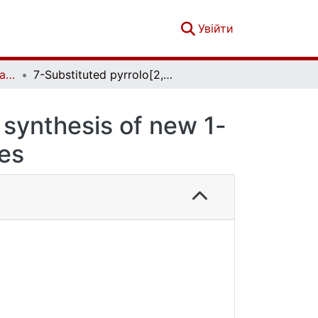
(current)
Увійти
French-Ukrainian Journal of Chemistry. Vol. 5 No. 2
7-Substituted pyrrolo[2,3-d]pyrimidines for the synthesis of new 1-deazapyrimido[1,2,3-cd]purines
 synthesis of new 1-
es