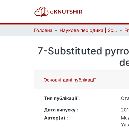
Головна
Наукова періодика | Scientific periodicals
7-Substituted pyrro
d
Основні дані публікації
Тип публікації :
Ста
Дата випуску :
201
Автор(и) :
Muz
Yar