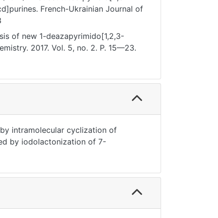
cd]purines. French-Ukrainian Journal of
3
sis of new 1-deazapyrimido[1,2,3-
mistry. 2017. Vol. 5, no. 2. P. 15—23.
y intramolecular cyclization of
ed by iodolactonization of 7-