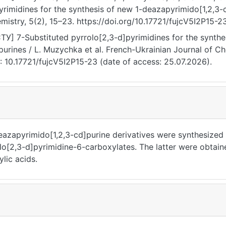
yrimidines for the synthesis of new 1-deazapyrimido[1,2,3-
mistry, 5(2), 15–23. https://doi.org/10.17721/fujcV5I2P15-2
ТУ] 7-Substituted pyrrolo[2,3-d]pyrimidines for the synthe
purines / L. Muzychka et al. French-Ukrainian Journal of Che
: 10.17721/fujcV5I2P15-23 (date of access: 25.07.2026).
azapyrimido[1,2,3-cd]purine derivatives were synthesized b
o[2,3-d]pyrimidine-6-carboxylates. The latter were obtain
lic acids.