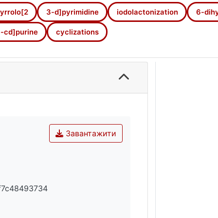
yrrolo[2
3-d]pyrimidine
iodolactonization
6-dih
-cd]purine
cyclizations
Завантажити
8f7c48493734