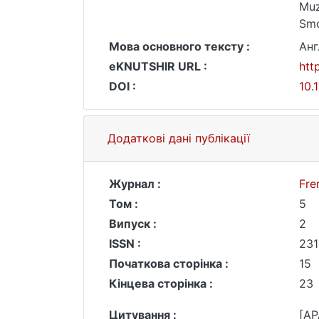
Muz
Smo
Мова основного тексту :
Анг
eKNUTSHIR URL :
htt
DOI :
10.
Додаткові дані публікації
Журнал :
Fre
Том :
5
Випуск :
2
ISSN :
231
Початкова сторінка :
15
Кінцева сторінка :
23
Цитування :
[AP