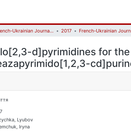
French-Ukrainian Journal of Chemistry
2017
lo[2,3-d]pyrimidines for the
eazapyrimido[1,2,3-cd]purin
ття
7
ychka, Lyubov
emchuk, Iryna