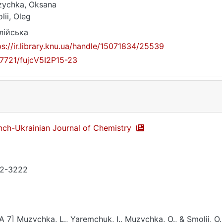
ychka, Oksana
lii, Oleg
лійська
ps://ir.library.knu.ua/handle/15071834/25539
17721/fujcV5I2P15-23
nch-Ukrainian Journal of Chemistry
2-3222
A 7] Muzychka, L., Yaremchuk, I., Muzychka, O., & Smolii, O.