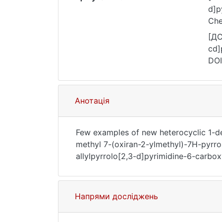
d]p
Che
[ДС
cd]
DOI
Анотація
Few examples of new heterocyclic 1-de
methyl 7-(oxiran-2-ylmethyl)-7H-pyrrol
allylpyrrolo[2,3-d]pyrimidine-6-carboxy
Напрями досліджень