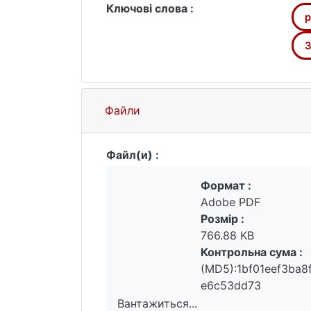
Ключові слова :
p
3
Файли
Файл(и) :
Формат :
Adobe PDF
Розмір :
766.88 KB
Контрольна сума :
(MD5):1bf01eef3ba
e6c53dd73
Вантажиться...