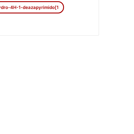
ydro-4H-1-deazapyrimido[1