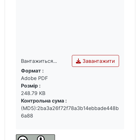
Завантажити
Вантажиться...
Формат :
Вантажиться...
Adobe PDF
Розмір :
248.79 KB
Контрольна сума :
(MD5):2ba3a26f72f78a3b14ebbade448b
6a88