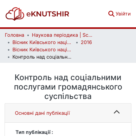
(c
Увійти
Головна
Наукова періодика | Scientific periodicals
Вісник Київського національного університету імені Тараса Шевченка. Психологія | Bulletin of Taras Shevchenko National University of Kyiv. Psychology
2016
Вісник Київського національного університету імені Тараса Шевченка. Психологія. Вип. 1 (5)
Контроль над соціальними послугами громадянського суспільства
Контроль над соціальними
послугами громадянського
суспільства
Основні дані публікації
Тип публікації :