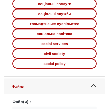
соціальні послуги
можуть конкурувати на ринку соціальних
послуг.
соціальні служби
громадянське суспільство
соціальна політика
social services
civil society
social policy
Файли
Файл(и) :