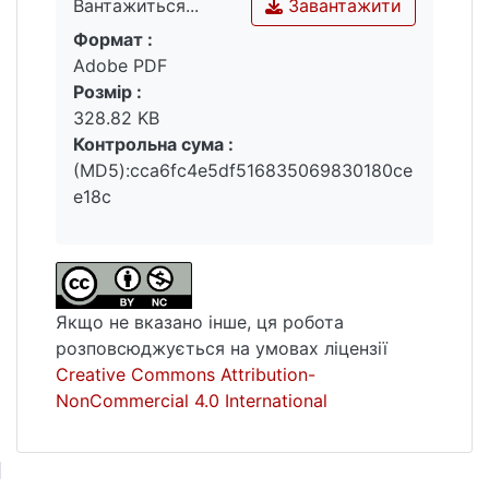
Завантажити
Вантажиться...
Формат :
Вантажиться...
Adobe PDF
Розмір :
328.82 KB
Контрольна сума :
(MD5):cca6fc4e5df516835069830180ce
e18c
Якщо не вказано інше, ця робота
розповсюджується на умовах ліцензії
Creative Commons Attribution-
NonCommercial 4.0 International