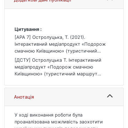
Цитування :
[APA 7] Остролуцька, Т. (2021).
Інтерактивний медіапродукт «Подорож
смачною Київщиною» (туристичний
маршрут вихідного дня) [Магістерська
[ДСТУ] Остролуцька Т. Інтерактивний
робота, Київський національний
медіапродукт «Подорож смачною
університет імені Тараса Шевченка].
Київщиною» (туристичний маршрут
eKNUTSHIR.
вихідного дня) : кваліфікаційна робота
https://ir.library.knu.ua/handle/123456789/10
магістра : 06 Журналістика / наук. кер. І. О.
39
Мариненко. Київ, 2021. 17 с. URL:
Анотація
https://ir.library.knu.ua/handle/123456789/10
39 (дата звернення: 25.07.2026).
У ході виконання роботи була
проаналізована можливість заохотити