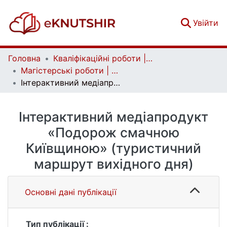
(c
Увійти
Головна
Кваліфікаційні роботи | Qualifying works
Магістерські роботи | Master's theses
Інтерактивний медіапродукт «Подорож смачною Київщиною» (туристичний маршрут вихідного дня)
Інтерактивний медіапродукт
«Подорож смачною
Київщиною» (туристичний
маршрут вихідного дня)
Основні дані публікації
Тип публікації :