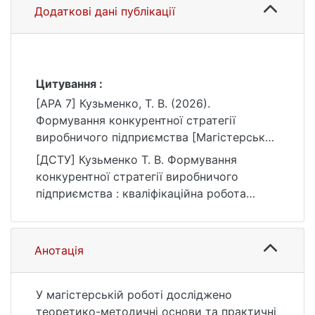
Додаткові дані публікації
Цитування :
[APA 7] Кузьменко, Т. В. (2026).
Формування конкурентної стратегії
виробничого підприємства [Магістерська
робота, Київський національний
[ДСТУ] Кузьменко Т. В. Формування
університет імені Тараса Шевченка].
конкурентної стратегії виробничого
eKNUTSHIR.
підприємства : кваліфікаційна робота
https://ir.library.knu.ua/handle/15071834/235
магістра : 07 Управління та
63
адміністрування / наук. кер. В. Г. Балан.
Київ, 2026. 103 с. URL:
Анотація
https://ir.library.knu.ua/handle/15071834/235
63 (дата звернення: 25.07.2026).
У магістерській роботі досліджено
теоретико-методичні основи та практичні