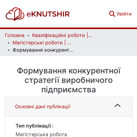
(c
Увійти
Головна
Кваліфікаційні роботи | Qualifying works
Магістерські роботи | Master's theses
Формування конкурентної стратегії виробничого підприємства
Формування конкурентної
стратегії виробничого
підприємства
Основні дані публікації
Тип публікації :
Магістерська робота