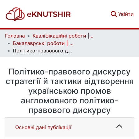
(c
Увійти
Головна
Кваліфікаційні роботи | Qualifying works
Бакалаврські роботи | Bachelor theses
Полiтико-правового дискурсу стратегії й тактики відтворення українською промов англомовного полiтико-правового дискурсу
Полiтико-правового дискурсу
стратегії й тактики відтворення
українською промов
англомовного полiтико-
правового дискурсу
Основні дані публікації