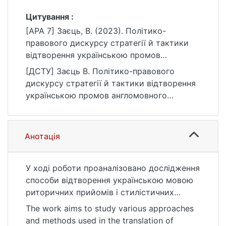
Цитування :
[APA 7] Заєць, В. (2023). Полiтико-
правового дискурсу стратегії й тактики
відтворення українською промов
англомовного полiтико-правового
[ДСТУ] Заєць В. Полiтико-правового
дискурсу [Бакалаврська робота,
дискурсу стратегії й тактики відтворення
Київський національний університет імені
українською промов англомовного
Тараса Шевченка]. eKNUTSHIR.
полiтико-правового дискурсу :
https://ir.library.knu.ua/handle/123456789/56
кваліфікаційна робота бакалавра : 03
03
Гуманітарні науки. Київ, 2023. 57 с. URL:
Анотація
https://ir.library.knu.ua/handle/123456789/56
03 (дата звернення: 25.07.2026).
У ході роботи проаналізовано дослідження
способи відтворення українською мовою
риторичних прийомiв i стилiстичних
засобів мовної експресiї в політичних
The work aims to study various approaches
промовах.
and methods used in the translation of