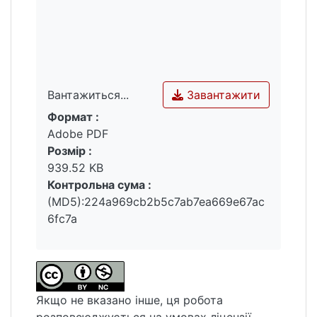
стиль та емоційне навантаження
complex process, which requires knowledge
оригінального висловлювання. Лексичні
in the field of translation, in particular certain
повтори допомагають акцентувати
tactics and strategies.
ключові слова і фрази, підкреслюючи
важливі елементи промови.
Завантажити
Вантажиться...
Формат :
Вантажиться...
Adobe PDF
Розмір :
939.52 KB
Контрольна сума :
(MD5):224a969cb2b5c7ab7ea669e67ac
6fc7a
Якщо не вказано інше, ця робота