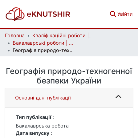
(c
Увійти
Головна
Кваліфікаційні роботи | Qualifying works
Бакалаврські роботи | Bachelor theses
Географія природо-техногенної безпеки України
Географія природо-техногенної
безпеки України
Основні дані публікації
Тип публікації :
Бакалаврська робота
Дата випуску :