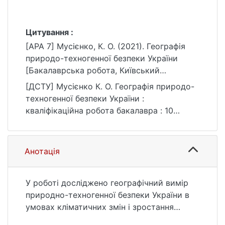
Цитування :
[APA 7] Мусієнко, К. О. (2021). Географія
природо-техногенної безпеки України
[Бакалаврська робота, Київський
національний університет імені Тараса
[ДСТУ] Мусієнко К. О. Географія природо-
Шевченка]. eKNUTSHIR.
техногенної безпеки України :
https://ir.library.knu.ua/handle/123456789/61
кваліфікаційна робота бакалавра : 10
8
Природничі науки / наук. кер. О. Ю.
Кононенко. Київ, 2021. 50 с. URL:
https://ir.library.knu.ua/handle/123456789/61
Анотація
8 (дата звернення: 25.07.2026).
У роботі досліджено географічний вимір
природно-техногенної безпеки України в
умовах кліматичних змін і зростання
екологічних загроз. Проаналізовано