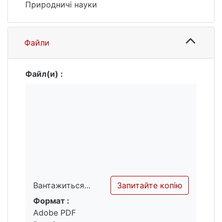
Природничі науки
Файли
Файл(и) :
Запитайте копію
Вантажиться...
Формат :
Вантажиться...
Adobe PDF