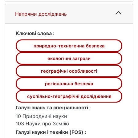
основні джерела ризиків у природному та
техногенному середовищах, оцінено
Напрями досліджень
рівень безпеки в різних регіонах країни
щодо захисту населення, господарства та
довкілля. Особливу увагу приділено
Ключові слова :
виявленню територіальних особливостей
природно-техногенна безпека
загроз і формуванню суспільно-
географічного механізму забезпечення
екологічні загрози
природно-техногенної безпеки. Результати
дослідження можуть бути використані для
географічні особливості
вдосконалення державної та регіональної
регіональна безпека
екологічної політики.
суспільно-географічні дослідження
Галузі знань та спеціальності :
10 Природничі науки
103 Науки про Землю
Галузі науки і техніки (FOS) :