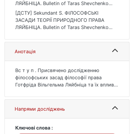
ЛЯЙБНІЦА. Bulletin of Taras Shevchenko
National University of Kyiv. Philosophy, 1(12),
[ДСТУ] Sekundant S. ФІЛОСОФСЬКІ
38–45. https://doi.org/10.17721/2523-
ЗАСАДИ ТЕОРІЇ ПРИРОДНОГО ПРАВА
4064.2025/12-7/23
ЛЯЙБНІЦА. Bulletin of Taras Shevchenko
National University of Kyiv. Philosophy. 2025.
Т. 1, № 12. С. 38—45. DOI: 10.17721/2523-
4064.2025/12-7/23 (дата звернення:
Анотація
25.07.2026).
Вс т у п . Присвячено дослідженню
філософських засад філософії права
Готфріда Вільгельма Ляйбніца та їх впливу
на формування основних ідей його
метафізики. Наголошено, що інтерес
молодого Ляйбніца до філософських засад
Напрями досліджень
права був від самого спочатку зумовлений
його планом розробити таку
несуперечливу систему права, яка могла б
Ключові слова :