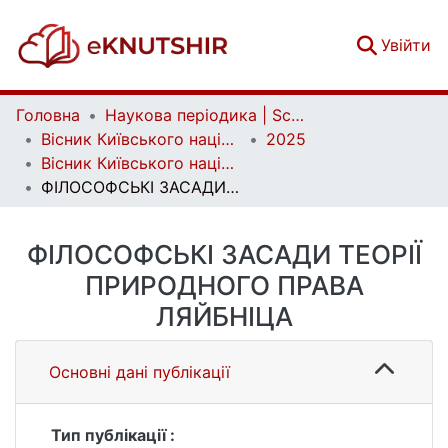
(c
Увійти
Головна
Наукова періодика | Scientific periodicals
Вісник Київського національного університету імені Тараса Шевченка. Філософія | Bulletin of Taras Shevchenko Kyiv National University. Philosophy
2025
Вісник Київського національного університету імені Тараса Шевченка. Філософія. Вип. 1(12)
ФІЛОСОФСЬКІ ЗАСАДИ ТЕОРІЇ ПРИРОДНОГО ПРАВА ЛЯЙБНІЦА
ФІЛОСОФСЬКІ ЗАСАДИ ТЕОРІЇ
ПРИРОДНОГО ПРАВА
ЛЯЙБНІЦА
Основні дані публікації
Тип публікації :