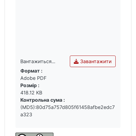
волюнтаристичній основі. Філософію права
Ляйбніца слід зарахувати до
раціоналістичної традиції, що йде від
стоїків до Ґуго Ґроція, але радикально
вдосконаленої принципами філософії
Платона.
Завантажити
Вантажиться...
Формат :
Вантажиться...
Adobe PDF
Розмір :
418.12 KB
Контрольна сума :
(MD5):80d75a757d805f61458afbe2edc7
a323