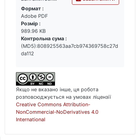
Формат :
Вантажиться...
Adobe PDF
Розмір :
989.96 KB
Контрольна сума :
(MD5):808925563aa7cb974369758c27d
da112
Якщо не вказано інше, ця робота
розповсюджується на умовах ліцензії
Creative Commons Attribution-
NonCommercial-NoDerivatives 4.0
International