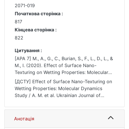
2071-019
Початкова сторінка :
817
Кінцева сторінка :
822
Цитування :
[APA 7] M., A., G., C., Burian, S., F., L., D., L., &
M., I. (2020). Effect of Surface Nano-
Texturing on Wetting Properties: Molecular
Dynamics Study. Ukrainian Journal of
[ДСТУ] Effect of Surface Nano-Texturing on
Physics, 56(9), 817–822.
Wetting Properties: Molecular Dynamics
https://doi.org/10.15407/ujpe65.9.817
Study / A. M. et al. Ukrainian Journal of
Physics. 2020. Vol. 56, no. 9. P. 817—822.
DOI: 10.15407/ujpe65.9.817 (date of access:
25.07.2026).
Анотація