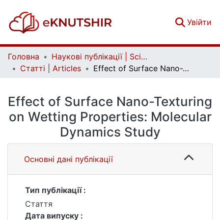
(c
Увійти
Головна
Наукові публікації | Scientific publications
Статті | Articles
Effect of Surface Nano-Texturing on Wetting Properties: Molecular Dynamics Study
Effect of Surface Nano-Texturing
on Wetting Properties: Molecular
Dynamics Study
Основні дані публікації
Тип публікації :
Стаття
Дата випуску :