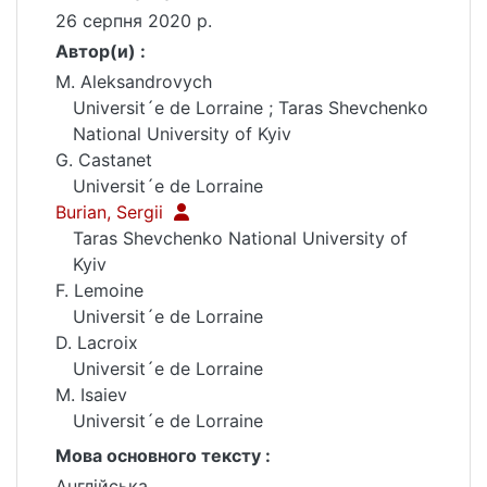
26 серпня 2020 р.
Автор(и) :
M. Aleksandrovych
Universit´e de Lorraine ; Taras Shevchenko
National University of Kyiv
G. Castanet
Universit´e de Lorraine
Burian, Sergii
Taras Shevchenko National University of
Kyiv
F. Lemoine
Universit´e de Lorraine
D. Lacroix
Universit´e de Lorraine
M. Isaiev
Universit´e de Lorraine
Мова основного тексту :
Англійська