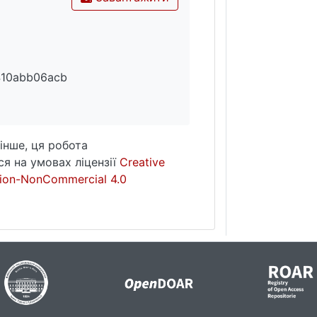
410abb06acb
інше, ця робота
я на умовах ліцензії
Creative
ion-NonCommercial 4.0