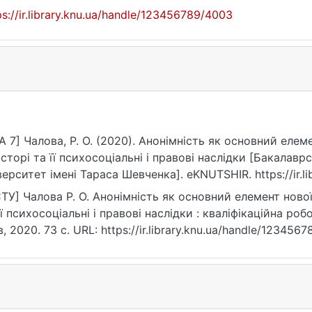
ps://ir.library.knu.ua/handle/123456789/4003
A 7] Чалова, Р. О. (2020). Анонімність як основний еле
сторі та її психосоціальні і правові наслідки [Бакалав
верситет імені Тараса Шевченка]. eKNUTSHIR. https://ir.l
ТУ] Чалова Р. О. Анонімність як основний елемент ново
її психосоціальні і правові наслідки : кваліфікаційна роб
в, 2020. 73 с. URL: https://ir.library.knu.ua/handle/12345
07.2026).