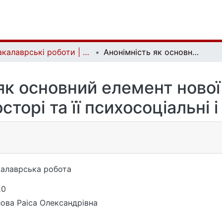
Бакалаврські роботи | Bachelor theses
Анонімність як основний елемент нової комунікації в мережевому просторі та її психосоціальні і правові наслідки
як основний елемент нової 
орі та її психосоціальні і
алаврська робота
20
ова Раіса Олександрівна