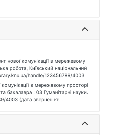
мент нової комунікації в мережевому
рська робота, Київський національний
ibrary.knu.ua/handle/123456789/4003
ї комунікації в мережевому просторі
ота бакалавра : 03 Гуманітарні науки.
6789/4003 (дата звернення: