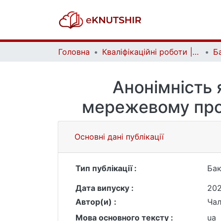
Головна
Кваліфікаційні роботи | Qualifying works
Анонімність 
мережевому прост
Основні дані публікації
Тип публікації :
Бак
Дата випуску :
20
Автор(и) :
Чал
Мова основного тексту :
ua