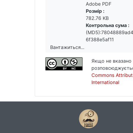
Adobe PDF
Розмір :
782.76 KB
Контрольна сума :
(MD5):78048889ad
6f388e5af11
Вантажиться...
Вантажиться...
Якщо не вказано 
розповсюджуєтьс
Commons Attribut
International