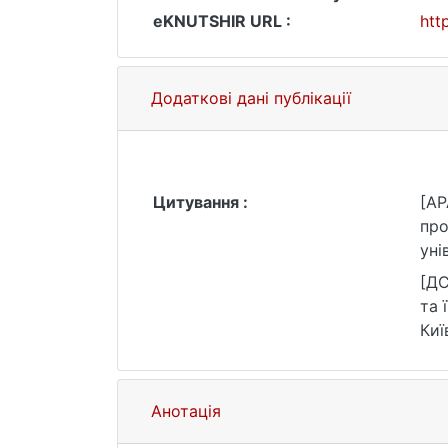
eKNUTSHIR URL :
htt
Додаткові дані публікації
Цитування :
[AP
про
уні
[ДС
та 
Киї
25.
Анотація