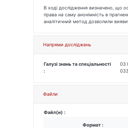
В ході дослідження визначено, що 
права на саму анонімність в прагненн
аналітичний метод дозволили виявит
практично повсюдного обмеження ін
органів і їх більш частого втручанн
користувачів, механізми деаноніміз
Напрями досліджень
впровадження обов'язків деаноніміз
введення законів та правових ініціа
деяких країнах щодо часткового або
Галузі знань та спеціальності
03 
:
033
Файли
Файл(и) :
Формат :