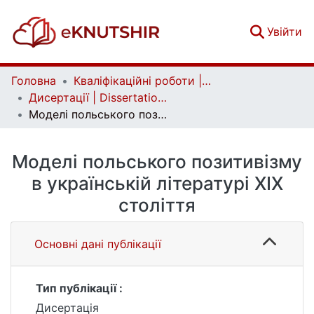
(c
Увійти
Головна
Кваліфікаційні роботи | Qualifying works
Дисертації | Dissertations
Моделі польського позитивізму в українській літературі ХІХ століття
Моделі польського позитивізму
в українській літературі ХІХ
століття
Основні дані публікації
Тип публікації :
Дисертація