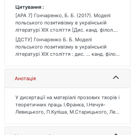
Цитування :
[APA 7] Гончаренко, Б. Б. (2017). Моделі
польського позитивізму в українській
літературі ХІХ століття [Дис. канд. філол.
наук, Київський національний університет
[ДСТУ] Гончаренко Б. Б. Моделі
імені Тараса Шевченка]. eKNUTSHIR.
польського позитивізму в українській
https://ir.library.knu.ua/handle/123456789/71
літературі ХІХ століття : дис. … канд. філол.
51
наук : 03 Гуманітарні науки. Київ, 2017. 195
с. URL:
https://ir.library.knu.ua/handle/123456789/71
Анотація
51 (дата звернення: 25.07.2026).
У дисертації на матеріалі прозових творів і
теоретичних праць І.Франка, І.Нечуя-
Левицького, П.Куліша, М.Старицького, Лесі
Українки, Е.Ожешко, М.Конопніцької,
Ю.І.Крашевського, Г.Сенкевича, Б.Пруса та
ін. досліджено етнокультурну,