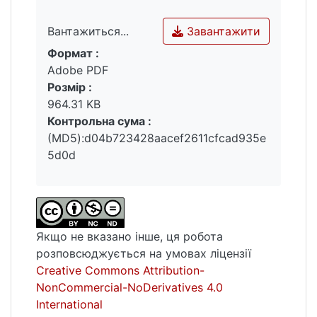
етнокультурних художніх моделей в обох
літературах, визначено естетичну
Завантажити
Вантажиться...
специфіку міжетнічного позитивізму,
Формат :
враховуючи особливий стан тодішнього
Вантажиться...
Adobe PDF
соціуму, етносу та культури обох народів.
Розмір :
964.31 KB
Ключові слова: позитивізм, міметична
Контрольна сума :
основа, романтизм, типізація, художня
(MD5):d04b723428aacef2611cfcad935e
правда, українсько-польське пограниччя,
5d0d
емансипована жінка, рецепція.
Якщо не вказано інше, ця робота
розповсюджується на умовах ліцензії
Creative Commons Attribution-
NonCommercial-NoDerivatives 4.0
International