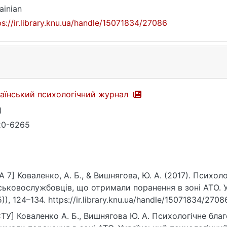
ainian
ps://ir.library.knu.ua/handle/15071834/27086
аїнський психологічний журнал
)
20-6265
A 7] Коваленко, А. Б., & Вишнягова, Ю. А. (2017). Психол
ськовослужбовців, що отримали поранення в зоні АТО. 
5)), 124–134. https://ir.library.knu.ua/handle/15071834/2708
ТУ] Коваленко А. Б., Вишнягова Ю. А. Психологічне бла