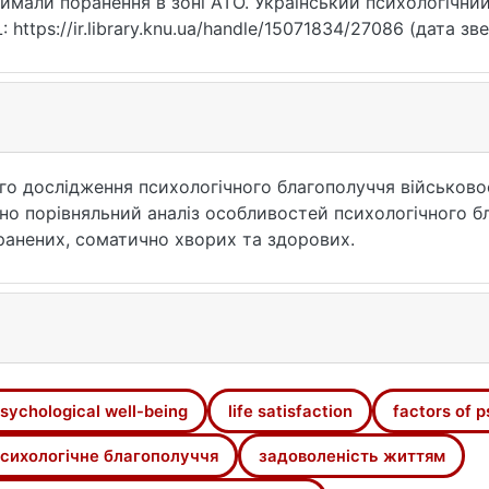
имали поранення в зоні АТО. Український психологічний 
: https://ir.library.knu.ua/handle/15071834/27086 (дата зв
о дослідження психологічного благополуччя військовос
ено порівняльний аналіз особливостей психологічного б
ранених, соматично хворих та здорових.
sychological well-being
life satisfaction
factors of p
сихологічне благополуччя
задоволеність життям