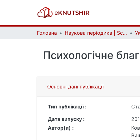
Головна
Наукова періодика | Scientific periodicals
Психологічне бла
Основні дані публікації
Тип публікації :
Ста
Дата випуску :
201
Автор(и) :
Ков
Виш