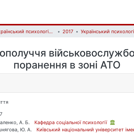
Український психологічний журнал | Ukrainian Psychological Journal
2017
гополуччя військовослужбо
поранення в зоні АТО
ття
7
аленко, А. Б.
Кафедра соціальної психології
нягова, Ю. А.
Київський національний університет ім