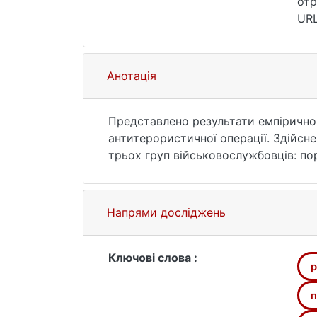
отр
URL
Анотація
Представлено результати емпіричног
антитерористичної операції. Здійсн
трьох груп військовослужбовців: по
Напрями досліджень
Ключові слова :
p
п