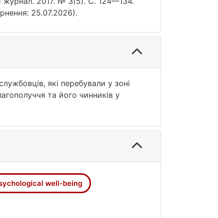
журнал. 2017. № 3(5). С. 124—134.
ернення: 25.07.2026).
лужбовців, які перебували у зоні
лагополуччя та його чинників у
sychological well-being