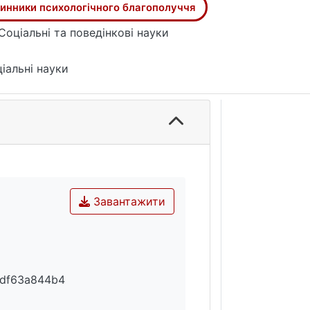
инники психологічного благополуччя
Соціальні та поведінкові науки
іальні науки
Завантажити
3df63a844b4