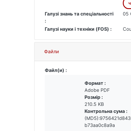
ч
Галузі знань та спеціальності
05 
:
Галузі науки і техніки (FOS) :
Соц
Файли
Файл(и) :
Формат :
Adobe PDF
Розмір :
210.5 KB
Контрольна сума :
(MD5):9756421d84
b73aa0c8a9a