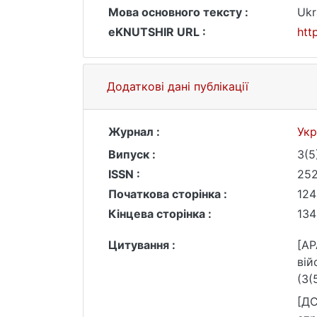
Мова основного тексту :
Ukr
eKNUTSHIR URL :
htt
Додаткові дані публікації
Журнал :
Укр
Випуск :
3(5
ISSN :
25
Початкова сторінка :
124
Кінцева сторінка :
134
Цитування :
[AP
вій
(3(
[ДС