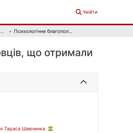
(current)
Увійти
Український психологічний журнал. № 3 (5)
Психологічне благополуччя військовослужбовців, що отримали поранення в зоні АТО
вців, що отримали
ені Тараса Шевченка