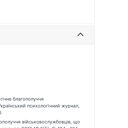
огічне благополуччя
Український психологічний журнал,
6
гополуччя військовослужбовців, що