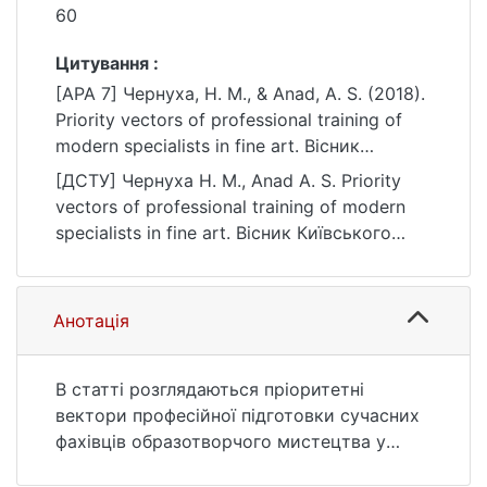
60
Цитування :
[APA 7] Чернуха, Н. М., & Anad, A. S. (2018).
Priority vectors of professional training of
modern specialists in fine art. Вісник
Київського національного університету
[ДСТУ] Чернуха Н. М., Anad A. S. Priority
імені Тараса Шевченка. Соціальна робота,
vectors of professional training of modern
(2(4)), 58–60. https://doi.org/10.17721/2616-
specialists in fine art. Вісник Київського
7786.2018/4-1/14
національного університету імені Тараса
Шевченка. Соціальна робота. 2018. no.
2(4). P. 58—60. DOI: 10.17721/2616-
Анотація
7786.2018/4-1/14 (date of access:
25.07.2026).
В статті розглядаються пріоритетні
вектори професійної підготовки сучасних
фахівців образотворчого мистецтва у
освіт- ньому середовищі закладів вищої