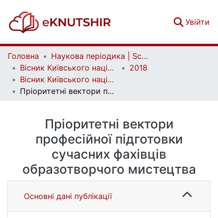
(c
Увійти
Головна
Наукова періодика | Scientific periodicals
Вісник Київського національного університету імені Тараса Шевченка. Соціальна робота | Bulletin of Taras Shevchenko National University of Kyiv. Social work
2018
Вісник Київського національного університету імені Тараса Шевченка. Соціальна робота. Вип. 2(4)
Пріоритетні вектори професійної підготовки сучасних фахівців образотворчого мистецтва
Пріоритетні вектори
професійної підготовки
сучасних фахівців
образотворчого мистецтва
Основні дані публікації