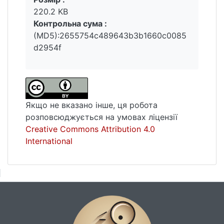
інтелектуальна робота студентів,
220.2 KB
узгоджена взаємодія, творча співпраця,
Контрольна сума :
коректність міжособистісних відносин,
(MD5):2655754c489643b3b1660c0085
взаємоповага, психологічний комфорт,
d2954f
свобода, безпека кожного учасника
освітнього процесу.
Якщо не вказано інше, ця робота
розповсюджується на умовах ліцензії
Creative Commons Attribution 4.0
International