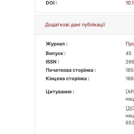
DOI :
10.
Додаткові дані публікації
Журнал :
Про
Випуск :
45
ISSN :
26
Початкова сторінка :
165
Кінцева сторінка :
166
Цитування :
[AP
нац
[ДС
нац
653