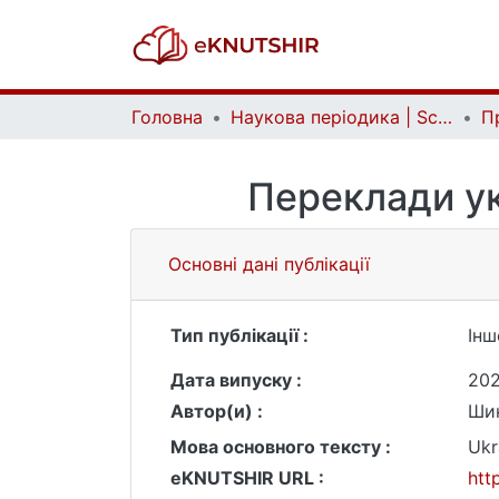
Головна
Наукова періодика | Scientific periodicals
Переклади ук
Основні дані публікації
Тип публікації :
Інш
Дата випуску :
20
Автор(и) :
Шин
Мова основного тексту :
Ukr
eKNUTSHIR URL :
htt