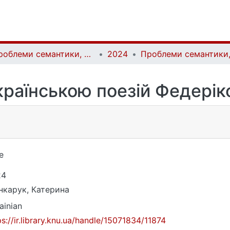
Проблеми семантики, прагматики та когнітивної лінгвістики | Problems of semantics, pragmatics and cognitive linguistics
2024
раїнською поезій Федеріко
е
24
карук, Катерина
ainian
ps://ir.library.knu.ua/handle/15071834/11874