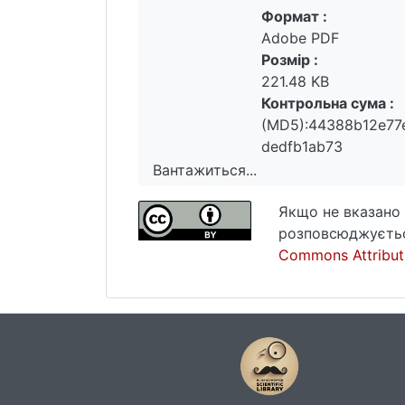
Формат :
Adobe PDF
Розмір :
221.48 KB
Контрольна сума :
(MD5):44388b12e77
dedfb1ab73
Вантажиться...
Вантажиться...
Якщо не вказано 
розповсюджуєтьс
Commons Attributi