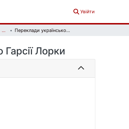
(current)
Увійти
Проблеми семантики, прагматики та когнітивної лінгвістики. Випуск 45
Переклади українською поезій Федеріко Гарсії Лорки
 Гарсії Лорки