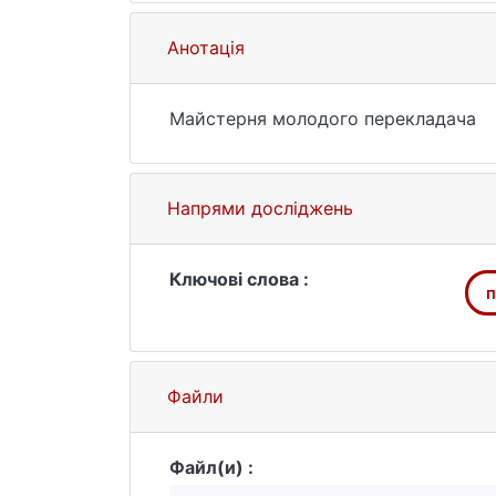
Анотація
Майстерня молодого перекладача
Напрями досліджень
Ключові слова :
п
Файли
Файл(и) :