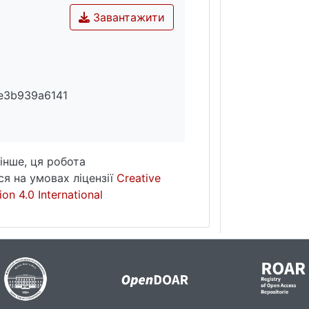
Завантажити
e3b939a6141
інше, ця робота
я на умовах ліцензії
Creative
on 4.0 International