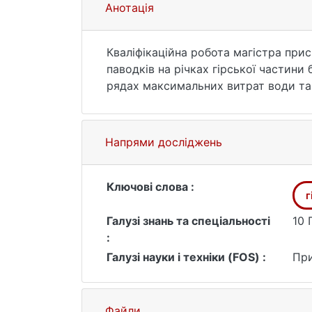
Анотація
Кваліфікаційна робота магістра при
паводків на річках гірської частин
рядах максимальних витрат води та 
визначають тривалість підйому та с
паводків становить 3-4 доби, а найб
р. Опір у м. Сколе розпочалося підня
Напрями досліджень
найбільша стокова витрата зафіксова
Отримані знання є основою для розр
моделювання майбутніх подій.
Ключові слова :
г
Галузі знань та спеціальності
10 
:
Галузі науки і техніки (FOS) :
При
Файли