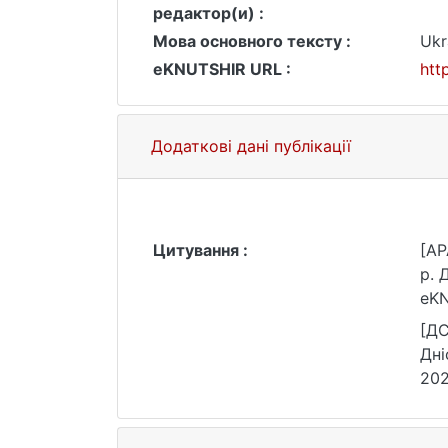
редактор(и) :
Мова основного тексту :
Ukr
eKNUTSHIR URL :
htt
Додаткові дані публікації
Цитування :
[AP
р. 
eKN
[ДС
Дні
202