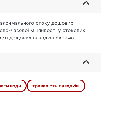
 максимального стоку дощових
рово-часової мінливості у стокових
лості дощових паводків окремо
водозборах найменша тривалість
 Під час паводку 1982 року по посту
 м³/с), а закінчився 26.07, при цьому
иками в гірських регіонах та
рати води
тривалість паводків.