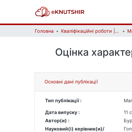
Головна
Кваліфікаційні роботи | Qualifying works
Оцінка характе
Основні дані публікації
Тип публікації :
Маг
Дата випуску :
11 
Автор(и) :
Бур
Науковий(і) керівник(и)/
Гоп