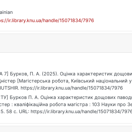
ainian
ps://ir.library.knu.ua/handle/15071834/7976
A 7] Бурков, П. А. (2025). Оцінка характеристик дощови
Дністер [Магістерська робота, Київський національний у
UTSHIR. https://ir.library.knu.ua/handle/15071834/7976
ТУ] Бурков П. А. Оцінка характеристик дощових паводкі
стер : кваліфікаційна робота магістра : 103 Науки про Зем
5. 58 с. URL: https://ir.library.knu.ua/handle/15071834/79