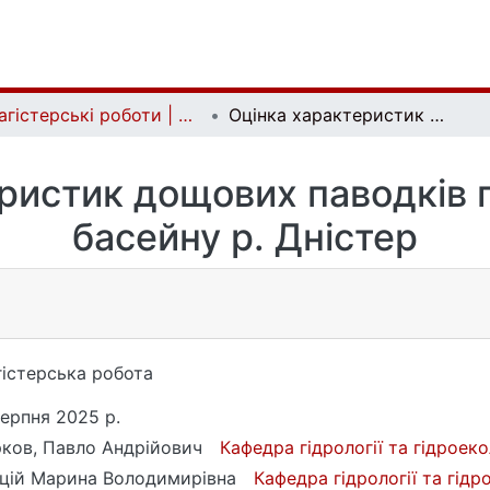
Магістерські роботи | Master's theses
Оцінка характеристик дощових паводків гірської частини басейну р. Дністер
ристик дощових паводків г
басейну р. Дністер
істерська робота
серпня 2025 р.
ков, Павло Андрійович
Кафедра гідрології та гідроеко
цій Марина Володимирівна
Кафедра гідрології та гідр