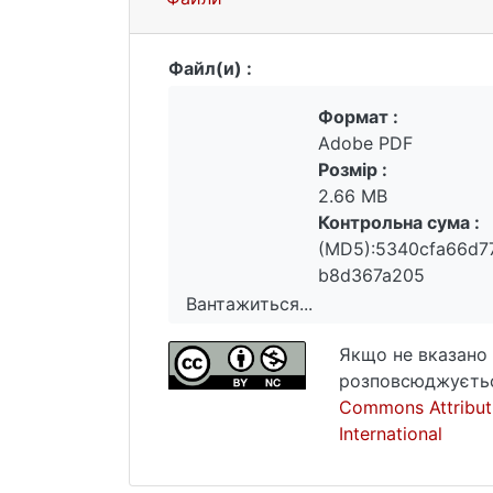
Файл(и) :
Формат :
Adobe PDF
Розмір :
2.66 MB
Контрольна сума :
(MD5):5340cfa66d7
b8d367a205
Вантажиться...
Вантажиться...
Якщо не вказано 
розповсюджуєтьс
Commons Attribut
International