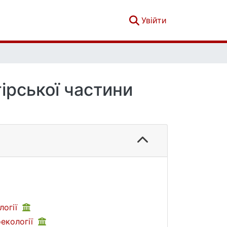
(current)
Увійти
ірської частини
логії
оекології