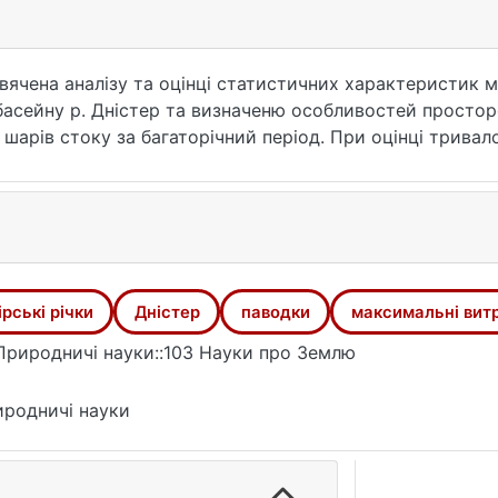
свячена аналізу та оцінці статистичних характеристик
и басейну р. Дністер та визначеню особливостей просто
шарів стоку за багаторічний період. При оцінці трива
паду, а також загальну тривалість. На досліджуваних 
ільша має досить великий діапазон від 15 діб до 43 діб.
ття рівнів води 13.06 (предпаводкова витрата води 5,20
на 11.07 (230 м³/с).
обки ефективних стратегій управління паводковими риз
ірські річки
Дністер
паводки
максимальні вит
Природничі науки::103 Науки про Землю
родничі науки