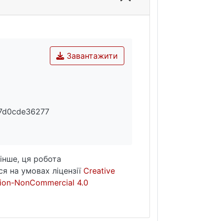
Завантажити
7d0cde36277
інше, ця робота
я на умовах ліцензії
Creative
ion-NonCommercial 4.0