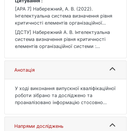
Цитування :
[APA 7] Набережний, А. В. (2022).
Інтелектуальна система визначення рівня
критичності елементів організаційної
системи [Бакалаврська робота, Київський
[ДСТУ] Набережний А. В. Інтелектуальна
національний університет імені Тараса
система визначення рівня критичності
Шевченка]. eKNUTSHIR.
елементів організаційної системи :
https://ir.library.knu.ua/handle/123456789/27
кваліфікаційна робота бакалавра : 12
90
Інформаційні технології. Київ, 2022. 61 с.
URL:
Анотація
https://ir.library.knu.ua/handle/123456789/27
90 (дата звернення: 25.07.2026).
У ході виконання випускної кваліфікаційної
роботи зібрано та досліджено та
проаналізовано інформацію стосовно
специфіки структури орг.c. у сфері FMCG.
Проведено аналіз сучасних підходів до
задачі, а також чітко сформульовано
Напрями досліджень
задачу визначення критичності елементів