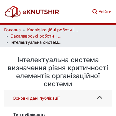
(c
Увійти
Головна
Кваліфікаційні роботи | Qualifying works
Бакалаврські роботи | Bachelor theses
Інтелектуальна система визначення рівня критичності елементів організаційної системи
Інтелектуальна система
визначення рівня критичності
елементів організаційної
системи
Основні дані публікації
Тип публікації :