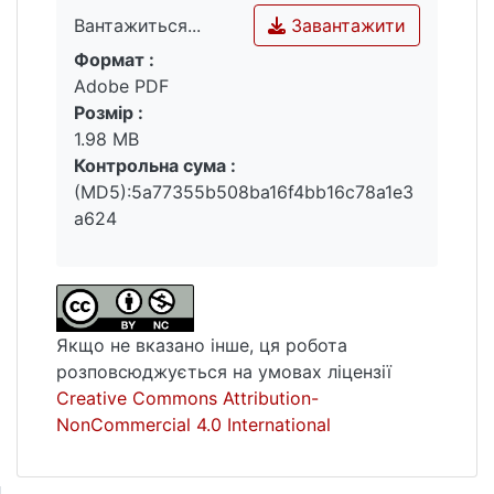
Завантажити
Вантажиться...
Формат :
Вантажиться...
Adobe PDF
Розмір :
1.98 MB
Контрольна сума :
(MD5):5a77355b508ba16f4bb16c78a1e3
a624
Якщо не вказано інше, ця робота
розповсюджується на умовах ліцензії
Creative Commons Attribution-
NonCommercial 4.0 International