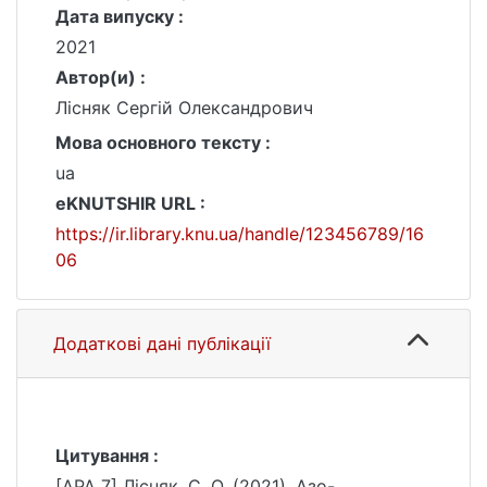
Дата випуску :
2021
Автор(и) :
Лісняк Сергій Олександрович
Мова основного тексту :
ua
eKNUTSHIR URL :
https://ir.library.knu.ua/handle/123456789/16
06
Додаткові дані публікації
Цитування :
[APA 7] Лісняк, С. О. (2021). Азо-