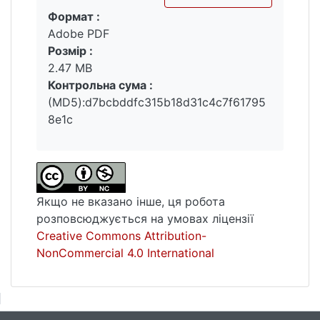
Формат :
Вантажиться...
Adobe PDF
Розмір :
2.47 MB
Контрольна сума :
(MD5):d7bcbddfc315b18d31c4c7f61795
8e1c
Якщо не вказано інше, ця робота
розповсюджується на умовах ліцензії
Creative Commons Attribution-
NonCommercial 4.0 International