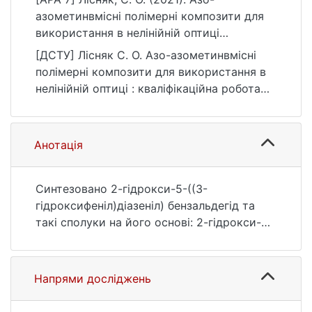
азометинвмісні полімерні композити для
використання в нелінійній оптиці
[Бакалаврська робота, Київський
[ДСТУ] Лісняк С. О. Азо-азометинвмісні
національний університет імені Тараса
полімерні композити для використання в
Шевченка]. eKNUTSHIR.
нелінійній оптиці : кваліфікаційна робота
https://ir.library.knu.ua/handle/123456789/16
бакалавра : 10 Природничі науки. Київ,
06
2021. 37 с. URL:
https://ir.library.knu.ua/handle/123456789/16
Анотація
06 (дата звернення: 25.07.2026).
Синтезовано 2-гідрокси-5-((3-
гідроксифеніл)діазеніл) бензальдегід та
такі сполуки на його основі: 2-гідрокси-5-
((3-гідроксифеніл)діазеніл)бензальдегід, 2-
формил-4-((3- (метакрилоїл-окси) феніл)
діазеніл) фенілметакрилат. азометинів
Напрями досліджень
конденсацією 2-гідрокси-5-((3-
гідроксифеніл)діазеніл)бензальдегіду з 4-