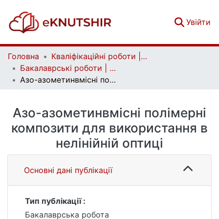
(c
Увійти
Головна
Кваліфікаційні роботи | Qualifying works
Бакалаврські роботи | Bachelor theses
Азо-азометинвмісні полімерні композити для використання в нелінійній оптиці
Азо-азометинвмісні полімерні
композити для використання в
нелінійній оптиці
Основні дані публікації
Тип публікації :
Бакалаврська робота