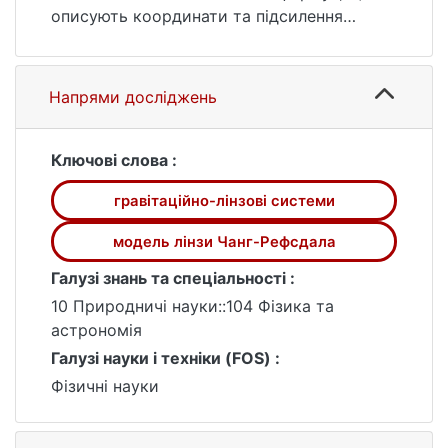
описують координати та підсилення
критичних зображень точкового джерела
у околі каспу каустики. Показано, що у
випадку, коли лінзове відображення є
Напрями досліджень
симетричним відносно осі каспу, поправки
першого порядку тотожно дорівнюють
нулю. Для цього випадку знайдені вирази
Ключові слова :
поправок другого порядку. Як ілюстрацію
гравітаційно-лінзові системи
розглянуто модель лінзи Чанг-Рефсдала.
Продемонстровано, що врахування
модель лінзи Чанг-Рефсдала
поправок другого порядку дозволяє
Галузі знань та спеціальності :
значно розширити окіл, в якому
асимптотичні формули мають задану
10 Природничі науки::104 Фізика та
точність.
астрономія
Галузі науки і техніки (FOS) :
Фізичні науки