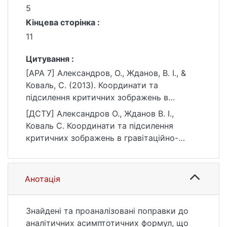
5
Кінцева сторінка :
11
Цитування :
[APA 7] Александров, О., Жданов, В. І., &
Коваль, С. (2013). Координати та
підсилення критичних зображень в
гравітаційно-лінзових системах: поправки
[ДСТУ] Александров О., Жданов В. І.,
другого порядку у околі симетричного
Коваль С. Координати та підсилення
каспу. Вісник Київського національного
критичних зображень в гравітаційно-
університету імені Тараса Шевченка.
лінзових системах: поправки другого
Астрономія, (1(50)), 5–11.
порядку у околі симетричного каспу.
https://ir.library.knu.ua/handle/15071834/2211
Вісник Київського національного
Анотація
3
університету імені Тараса Шевченка.
Астрономія. 2013. № 1(50). С. 5—11. URL:
https://ir.library.knu.ua/handle/15071834/2211
Знайдені та проаналізовані поправки до
3 (дата звернення: 26.07.2026).
аналітичних асимптотичних формул, що