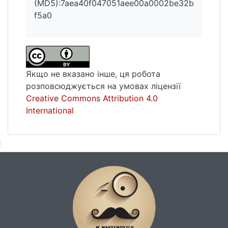
(MD5):7aea40f047051aee00a0002be32b
f5a0
Якщо не вказано інше, ця робота
розповсюджується на умовах ліцензії
Creative Commons Attribution 4.0
International