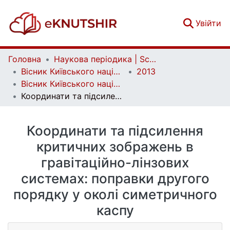
(c
Увійти
Головна
Наукова періодика | Scientific periodicals
Вісник Київського національного університету імені Тараса Шевченка. Астрономія | Bulletin of Taras Shevchenko National University of Kyiv. Astronomy
2013
Вісник Київського національного університету імені Тараса Шевченка. Астрономія. Вип. 1(50).
Координати та підсилення критичних зображень в гравітаційно-лінзових системах: поправки другого порядку у околі симетричного каспу
Координати та підсилення
критичних зображень в
гравітаційно-лінзових
системах: поправки другого
порядку у околі симетричного
каспу