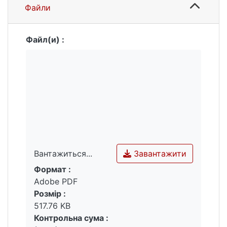
Файли
Файл(и) :
Завантажити
Вантажиться...
Формат :
Вантажиться...
Adobe PDF
Розмір :
517.76 KB
Контрольна сума :