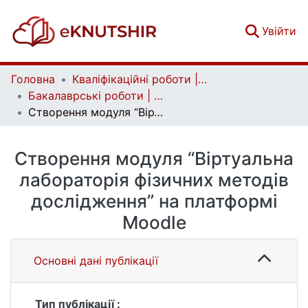
(c
Увійти
Головна
Кваліфікаційні роботи | Qualifying works
Бакалаврські роботи | Bachelor theses
Створення модуля “Віртуальна лабораторія фізичних методів дослідження” на платформі Moodle
Створення модуля “Віртуальна
лабораторія фізичних методів
дослідження” на платформі
Moodle
Основні дані публікації
Тип публікації :