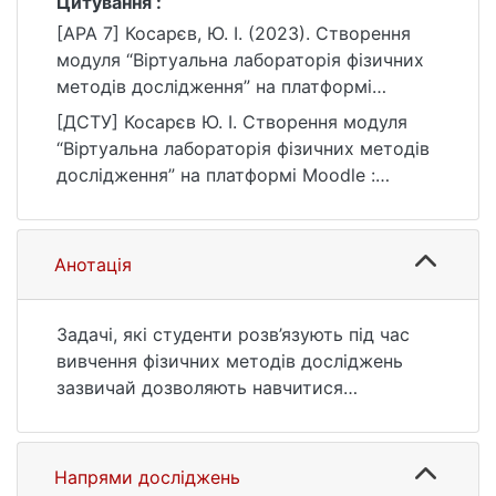
Цитування :
[APA 7] Косарєв, Ю. І. (2023). Створення
модуля “Віртуальна лабораторія фізичних
методів дослідження” на платформі
Moodle [Бакалаврська робота, Київський
[ДСТУ] Косарєв Ю. І. Створення модуля
національний університет імені Тараса
“Віртуальна лабораторія фізичних методів
Шевченка]. eKNUTSHIR.
дослідження” на платформі Moodle :
https://ir.library.knu.ua/handle/123456789/48
кваліфікаційна робота бакалавра : 10
19
Природничі науки. Київ, 2023. 41 с. URL:
https://ir.library.knu.ua/handle/123456789/48
Анотація
19 (дата звернення: 25.07.2026).
Задачі, які студенти розв’язують під час
вивчення фізичних методів досліджень
зазвичай дозволяють навчитися
аналізувати їх результати, проте, є
далекими від реальних задач, які
виникають під час роботи в лабораторії,
Напрями досліджень
де важливим є також правильний вибір