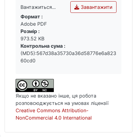
Завантажити
Вантажиться...
Формат :
Вантажиться...
Adobe PDF
Розмір :
973.52 KB
Контрольна сума :
(MD5):567d38a35730a36d58776e6a823
60cd0
Якщо не вказано інше, ця робота
розповсюджується на умовах ліцензії
Creative Commons Attribution-
NonCommercial 4.0 International