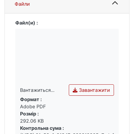
Файли
Файл(и) :
Завантажити
Вантажиться...
Формат :
Вантажиться...
Adobe PDF
Розмір :
292.06 KB
Контрольна сума :