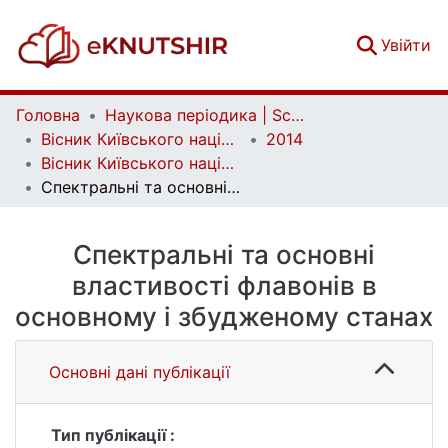
(c
Увійти
Головна
Наукова періодика | Scientific periodicals
Вісник Київського національного університету імені Тараса Шевченка. Хімія | Bulletin of Taras Shevchenko National University of Kyiv. Chemistry
2014
Вісник Київського національного університету імені Тараса Шевченка. Хімія. Вип. 1(50)
Спектральні та основні властивості флавонів в основному і збудженому станах
Спектральні та основні
властивості флавонів в
основному і збудженому станах
Основні дані публікації
Тип публікації :