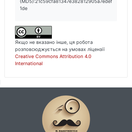
(MD5):21c59cfa81347e382812905a7edef
1de
Якщо не вказано інше, ця робота
розповсюджується на умовах ліцензії
Creative Commons Attribution 4.0
International