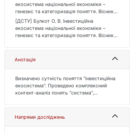
екосистема національної економіки –
генезис та категоризація поняття. Вісник
Київського національного університету
[ДСТУ] Булкот О. В. Інвестиційна
імені Тараса Шевченка. Економіка, (2(219)),
екосистема національної економіки –
5–11. https://doi.org/10.17721/1728-
генезис та категоризація поняття. Вісник
2667.2022/219-2/1
Київського національного університету
імені Тараса Шевченка. Економіка. 2022.
№ 2(219). С. 5—11. DOI: 10.17721/1728-
Анотація
2667.2022/219-2/1 (дата звернення:
25.07.2026).
Визначено сутність поняття "інвестиційна
екосистема". Проведено комплексний
контент-аналіз понять "система",
"екосистема", "підприємницька
екосистема", на основі якого виявлено й
узагальнено спільні характеристики, що
Напрями досліджень
дозволило зробити висновок про
доцільність застосування концепції