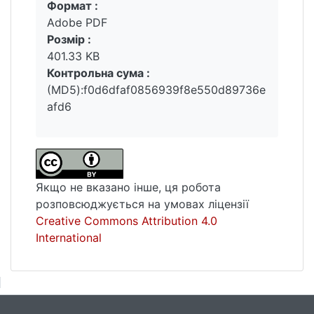
Формат :
Вантажиться...
Adobe PDF
Розмір :
401.33 KB
Контрольна сума :
(MD5):f0d6dfaf0856939f8e550d89736e
afd6
Якщо не вказано інше, ця робота
розповсюджується на умовах ліцензії
Creative Commons Attribution 4.0
International