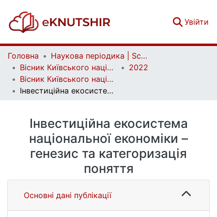
(c
Увійти
Головна
Наукова періодика | Scientific periodicals
Вісник Київського національного університету імені Тараса Шевченка. Економіка | Bulletin of Taras Shevchenko National University of Kyiv. Economics
2022
Вісник Київського національного університету імені Тараса Шевченка. Економіка. Випуск 2 (219)
Інвестиційна екосистема національної економіки – генезис та категоризація поняття
Інвестиційна екосистема
національної економіки –
генезис та категоризація
поняття
Основні дані публікації