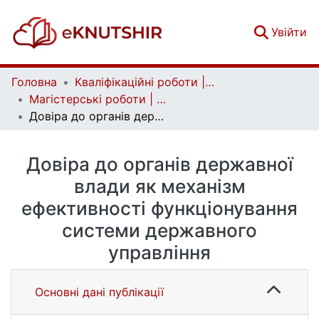
(c
Увійти
Головна
Кваліфікаційні роботи | Qualifying works
Магістерські роботи | Master's theses
Довіра до органів державної влади як механізм ефективності функціонування системи державного управління
Довіра до органів державної
влади як механізм
ефективності функціонування
системи державного
управління
Основні дані публікації