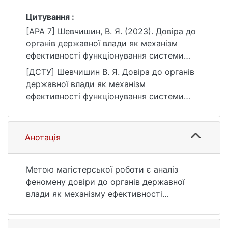
Цитування :
[APA 7] Шевчишин, В. Я. (2023). Довіра до
органів державної влади як механізм
ефективності функціонування системи
державного управління [Магістерська
[ДСТУ] Шевчишин В. Я. Довіра до органів
робота, Київський національний
державної влади як механізм
університет імені Тараса Шевченка].
ефективності функціонування системи
eKNUTSHIR.
державного управління : кваліфікаційна
https://ir.library.knu.ua/handle/123456789/64
робота магістра : 28 Публічне управління
97
та адміністрування. Київ, 2023. 74 с. URL:
Анотація
https://ir.library.knu.ua/handle/123456789/64
97 (дата звернення: 25.07.2026).
Метою магістерської роботи є аналіз
феномену довіри до органів державної
влади як механізму ефективності
функціонування системи державного
управління.