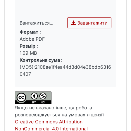
формування довіри суспільства до органів
державної влади в Україні (моделювання
для післявоєнного періоду розбудови
Завантажити
Вантажиться...
України).
Формат :
Вантажиться...
Adobe PDF
Розмір :
Ключові слова: довіра, формування довіри,
1.09 MB
фактори довіри, суб’єкти і об’єкти довіри,
Контрольна сума :
органи державної влади.
(MD5):2108ae1f4ea44d3d04e38bdb6316
0407
Якщо не вказано інше, ця робота
розповсюджується на умовах ліцензії
Creative Commons Attribution-
NonCommercial 4.0 International