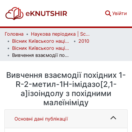
(c
Увійти
Головна
Наукова періодика | Scientific periodicals
Вісник Київського національного університету імені Тараса Шевченка. Хімія | Bulletin of Taras Shevchenko National University of Kyiv. Chemistry
2010
Вісник Київського національного університету імені Тараса Шевченка. Хімія. Вип. 1(48)
Вивчення взаємодії похідних 1-R-2-метил-1H-імідазо[2,1-a]ізоіндолу з похідними малеїніміду
Вивчення взаємодії похідних 1-
R-2-метил-1H-імідазо[2,1-
a]ізоіндолу з похідними
малеїніміду
Основні дані публікації