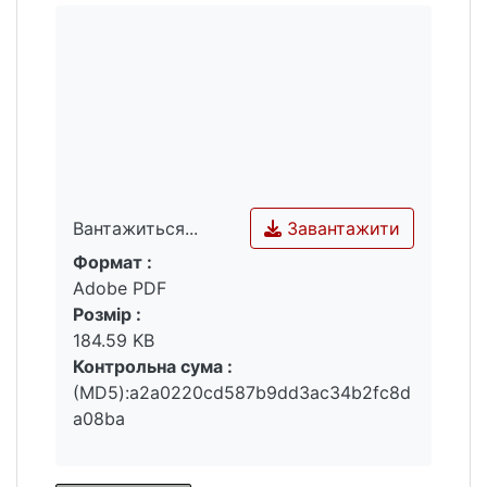
Завантажити
Вантажиться...
Формат :
Вантажиться...
Adobe PDF
Розмір :
184.59 KB
Контрольна сума :
(MD5):a2a0220cd587b9dd3ac34b2fc8d
a08ba