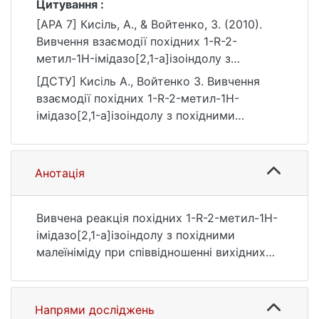
Цитування :
[APA 7] Кисіль, А., & Войтенко, З. (2010).
Вивчення взаємодії похідних 1-R-2-
метил-1H-імідазо[2,1-a]ізоіндолу з
похідними малеїніміду. Вісник Київського
[ДСТУ] Кисіль А., Войтенко З. Вивчення
національного університету імені Тараса
взаємодії похідних 1-R-2-метил-1H-
Шевченка. Хімія, (48), 42–44.
імідазо[2,1-a]ізоіндолу з похідними
https://ir.library.knu.ua/handle/15071834/1637
малеїніміду. Вісник Київського
7
національного університету імені Тараса
Шевченка. Хімія. 2010. № 48. С. 42—44.
Анотація
URL:
https://ir.library.knu.ua/handle/15071834/1637
7 (дата звернення: 25.07.2026).
Вивчена реакція похідних 1-R-2-метил-1H-
імідазо[2,1-a]ізоіндолу з похідними
малеїніміду при співвідношенні вихідних
речовин 1:2. Отримано нові адукти
прегруповання Міхаеля-Дільса-Альдера в
умовах термодинамічного контролю.
Напрями досліджень