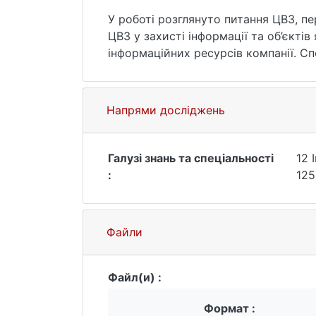
У роботі розглянуто питання ЦВЗ, п
ЦВЗ у захисті інформації та об’єкті
інформаційних ресурсів компанії. Сп
Далі були розглянуті Функції ЦВЗ на
реалізований алгоритм використання
алгоритму ЦВЗ, потім були підібрані
Напрями досліджень
Галузі знань та спеціальності
12 
:
125
Файли
Файл(и) :
Формат :