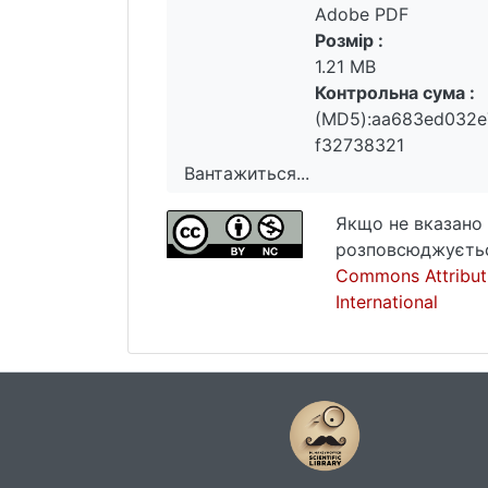
Adobe PDF
Розмір :
1.21 MB
Контрольна сума :
(MD5):aa683ed032e
f32738321
Вантажиться...
Вантажиться...
Якщо не вказано 
розповсюджуєтьс
Commons Attribut
International