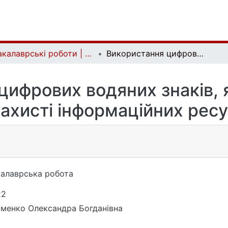
Бакалаврські роботи | Bachelor theses
Використання цифрових водяних знаків, як додаткового елементу в захисті інформаційних ресурсів компанії
цифрових водяних знаків, 
ахисті інформаційних ресу
алаврська робота
22
менко Олександра Богданівна