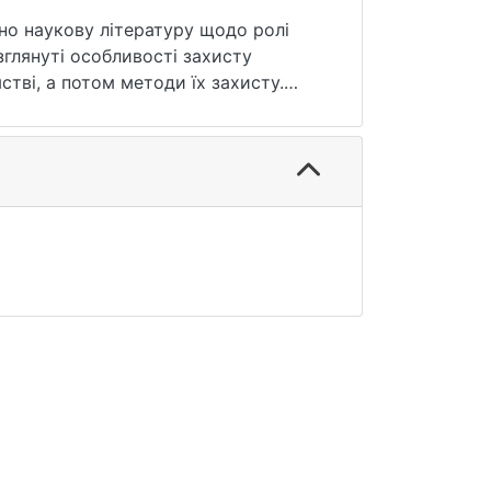
ано наукову літературу щодо ролі
зглянуті особливості захисту
стві, а потом методи їх захисту.
иконання даної роботи був
початку були виставлені критерії до