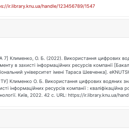
ps://ir.library.knu.ua/handle/123456789/1547
A 7] Клименко, О. Б. (2022). Використання цифрових во
менту в захисті інформаційних ресурсів компанії [Бака
іональний університет імені Тараса Шевченка]. eKNUTSH
ps://ir.library.knu.ua/handle/123456789/1547
ТУ] Клименко О. Б. Використання цифрових водяних зна
исті інформаційних ресурсів компанії : кваліфікаційна р
нології. Київ, 2022. 42 с. URL: https://ir.library.knu.ua/h
07.2026).