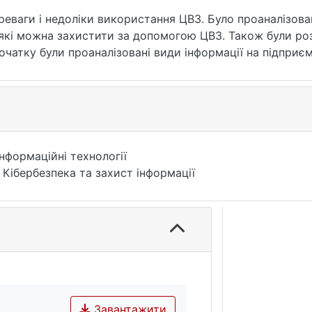
ереваги і недоліки використання ЦВЗ. Було проаналізов
в які можна захистити за допомогою ЦВЗ. Також були ро
очатку були проаналізовані види інформації на підприєм
 підприємстві та приклади його використання. У ході в
 ЦВЗ для захисту торгової марки компанії. Для цього с
 інструменти розробки.
Інформаційні технології
 Кібербезпека та захист інформації
Завантажити