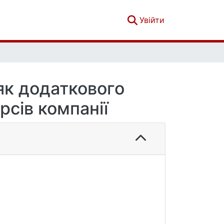
(current)
Увійти
як додаткового
рсів компанії