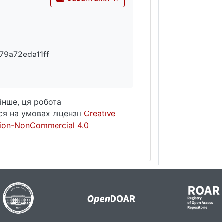
79a72eda11ff
інше, ця робота
я на умовах ліцензії
Creative
ion-NonCommercial 4.0