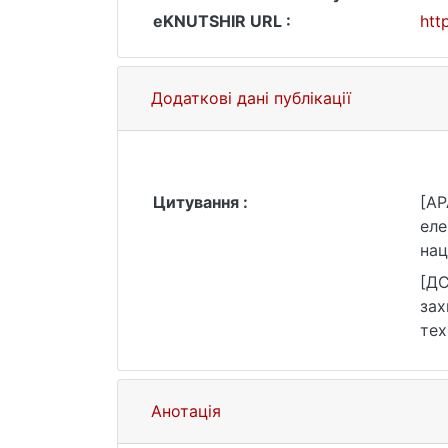
eKNUTSHIR URL :
htt
Додаткові дані публікації
Цитування :
[AP
еле
нац
htt
[ДС
зах
тех
25.
Анотація