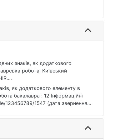
дяних знаків, як додаткового
лаврська робота, Київський
IR.
ків, як додаткового елементу в
обота бакалавра : 12 Інформаційні
andle/123456789/1547 (дата звернення: