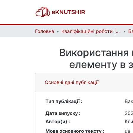
Головна
Кваліфікаційні роботи | Qualifying works
Використання 
елементу в з
Основні дані публікації
Тип публікації :
Бак
Дата випуску :
20
Автор(и) :
Кли
Мова основного тексту :
ua