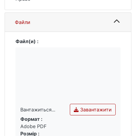
Файли
Файл(и) :
Завантажити
Вантажиться...
Формат :
Вантажиться...
Adobe PDF
Розмір :