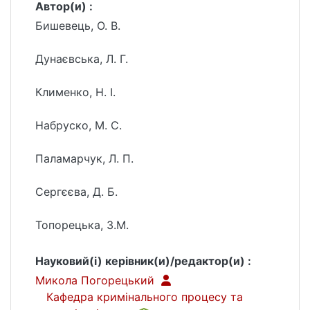
Автор(и) :
Бишевець, О. В.
Дунаєвська, Л. Г.
Клименко, Н. І.
Набруско, М. С.
Паламарчук, Л. П.
Сергєєва, Д. Б.
Топорецька, З.М.
Науковий(і) керівник(и)/редактор(и) :
Микола Погорецький
Кафедра кримінального процесу та