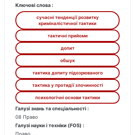
особливості організації й тактики
Ключові слова :
окремих слідчих (розшукових) дій,
сучасні тенденції розвитку
надаються науково обґрунтовані
криміналістичної тактики
рекомендації щодо підвищення
ефективності досудового розслідування
тактичні прийоми
злочинів, що можуть бути використані як
допит
у навчальному процесі, так і в практичній
діяльності суб’єктів кримінального
обшук
провадження.
Для студентів, науковців і практиків, а
тактика допиту підозрюваного
також тих, хто цікавиться проблемами
кримінального процесу та криміналістики.
тактика у протидії злочинності
психологічні основи тактики
Галузі знань та спеціальності :
08 Право
Галузі науки і техніки (FOS) :
Право