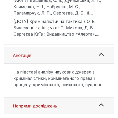
[APA 7] Бишевець, О. В., Дунаєвська, Л. Г.,
Клименко, Н. І., Набруско, М. С.,
Паламарчук, Л. П., Сергєєва, Д. Б., &
Топорецька, З. (2017). Криміналістична
[ДСТУ] Криміналістична тактика / О. В.
тактика (П. Микола, & Д. Б. Сергєєва,
Бишевець та ін. ; укл.: П. Микола, Д. Б.
Ред.). Видавництво «Алерта».
Сергєєва Київ : Видавництво «Алерта»,
https://ir.library.knu.ua/handle/15071834/839
2017. URL:
8
https://ir.library.knu.ua/handle/15071834/839
8 (дата звернення: 25.07.2026).
Анотація
На підставі аналізу наукових джерел з
криміналістики, кримінального права і
процесу, кримінології, психології, судової
медицини та інших галузей знань,
правових актів і матеріалів вітчизняної
судово-слідчої практики у навчальному
Напрями досліджень
посібнику розкриваються теоретичні
засади криміналістичної тактики,