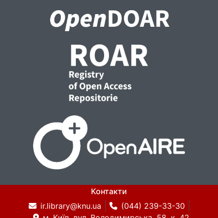
Контакти
ir.library@knu.ua
(044) 239-33-30
м. Київ, вул. Володимирська, 58, к. 42