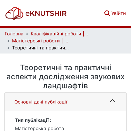
(c
Увійти
Головна
Кваліфікаційні роботи | Qualifying works
Магістерські роботи | Master's theses
Теоретичні та практичні аспекти дослідження звукових ландшафтів
Теоретичні та практичні
аспекти дослідження звукових
ландшафтів
Основні дані публікації
Тип публікації :
Магістерська робота