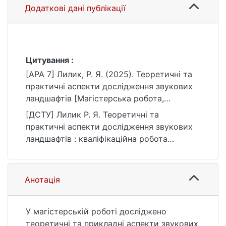
Додаткові дані публікації
Цитування :
[APA 7] Лилик, Р. Я. (2025). Теоретичні та
практичні аспекти дослідження звукових
ландшафтів [Магістерська робота,
Київський національний університет імені
[ДСТУ] Лилик Р. Я. Теоретичні та
Тараса Шевченка]. eKNUTSHIR.
практичні аспекти дослідження звукових
https://ir.library.knu.ua/handle/15071834/804
ландшафтів : кваліфікаційна робота
0
магістра : 10 Природничі науки / наук. кер.
В. М. Самойленко. Київ, 2025. 52 с. URL:
https://ir.library.knu.ua/handle/15071834/804
Анотація
0 (дата звернення: 25.07.2026).
У магістерській роботі досліджено
теоретичні та прикладні аспекти звукових