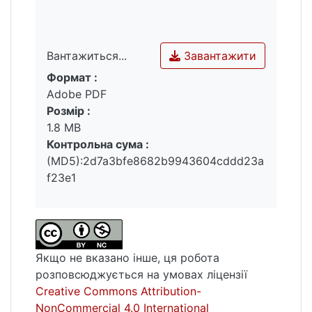
Завантажити
Вантажиться...
Формат :
Вантажиться...
Adobe PDF
Розмір :
1.8 MB
Контрольна сума :
(MD5):2d7a3bfe8682b9943604cddd23a
f23e1
Якщо не вказано інше, ця робота
розповсюджується на умовах ліцензії
Creative Commons Attribution-
NonCommercial 4.0 International