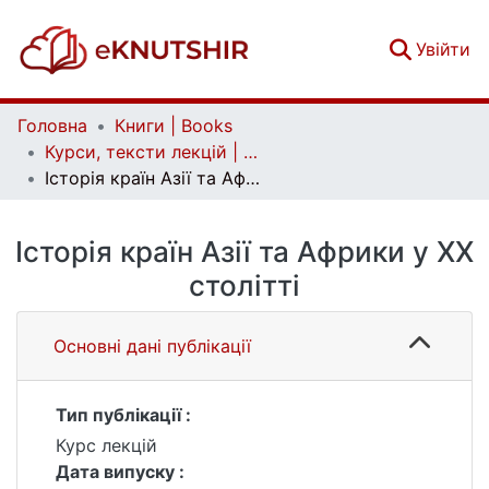
(c
Увійти
Головна
Книги | Books
Курси, тексти лекцій | Lecture courses, lecture notes
Історія країн Азії та Африки у ХХ столітті
Історія країн Азії та Африки у ХХ
столітті
Основні дані публікації
Тип публікації :
Курс лекцій
Дата випуску :