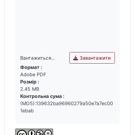
Завантажити
Вантажиться...
Формат :
Вантажиться...
Adobe PDF
Розмір :
2.45 MB
Контрольна сума :
(MD5):139632ba96960279a50e7a7ec00
1ebab