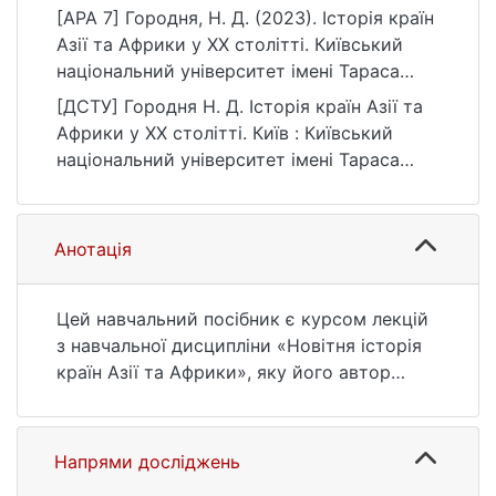
[APA 7] Городня, Н. Д. (2023). Історія країн
Азії та Африки у ХХ столітті. Київський
національний університет імені Тараса
Шевченка.
[ДСТУ] Городня Н. Д. Історія країн Азії та
https://ir.library.knu.ua/handle/15071834/629
Африки у ХХ столітті. Київ : Київський
5
національний університет імені Тараса
Шевченка, 2023. 284 с. URL:
https://ir.library.knu.ua/handle/15071834/629
5 (дата звернення: 26.07.2026).
Анотація
Цей навчальний посібник є курсом лекцій
з навчальної дисципліни «Новітня історія
країн Азії та Африки», яку його автор
викладає на історичному факультеті
Київського національного університету
імені Тараса Шевченка. Його було
Напрями досліджень
написано з метою допомогти студентам