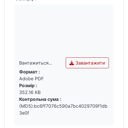
Завантажити
Вантажиться...
Формат :
Вантажиться...
Adobe PDF
Розмір :
352.16 KB
Контрольна сума :
(MD5):bc6ff7076c590a7bc4029709f1db
3e0f