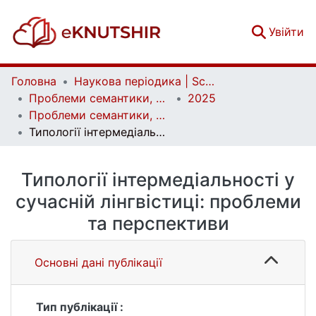
(c
Увійти
Головна
Наукова періодика | Scientific periodicals
Проблеми семантики, прагматики та когнітивної лінгвістики | Problems of semantics, pragmatics and cognitive linguistics
2025
Проблеми семантики, прагматики та когнітивної лінгвістики. Випуск 47
Типології інтермедіальності у сучасній лінгвістиці: проблеми та перспективи
Типології інтермедіальності у
сучасній лінгвістиці: проблеми
та перспективи
Основні дані публікації
Тип публікації :