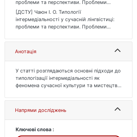
проблеми та перспективи. Проблеми
семантики, прагматики та когнітивної
[ДСТУ] Чаюн І. О. Типології
лінгвістики, (47), 187–194.
інтермедіальності у сучасній лінгвістиці:
https://doi.org/10.17721/2663-
проблеми та перспективи. Проблеми
6530.2025.47.17
семантики, прагматики та когнітивної
лінгвістики. 2025. № 47. С. 187—194. DOI:
10.17721/2663-6530.2025.47.17 (дата
Анотація
звернення: 25.07.2026).
У статті розглядаються основні підходи до
типологізації інтермедіальності як
феномена сучасної культури та мистецтва.
Проаналізовано ключові проблеми, що
виникають у процесі класифікації
інтермедіальних явищ, зокрема
Напрями досліджень
розмитість меж між медіа, складність
узагальнення теоретичних моделей та
варіативність інтерпретацій.
Ключові слова :