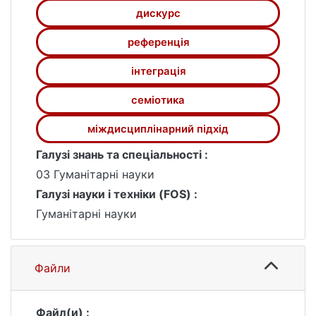
дискурс
референція
інтеграція
семіотика
міждисциплінарний підхід
Галузі знань та спеціальності :
03 Гуманітарні науки
Галузі науки і техніки (FOS) :
Гуманітарні науки
Файли
Файл(и) :