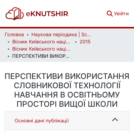
(c
Увійти
Головна
Наукова періодика | Scientific periodicals
Вісник Київського національного університету імені Тараса Шевченка. Педагогіка | Bulletin of Taras Shevchenko National University of Kyiv. Pedagogy
2015
Вісник Київського національного університету імені Тараса Шевченка. Педагогіка. Вип. 1 (1)
ПЕРСПЕКТИВИ ВИКОРИСТАННЯ СЛОВНИКОВОЇ ТЕХНОЛОГІЇ НАВЧАННЯ В ОСВІТНЬОМУ ПРОСТОРІ ВИЩОЇ ШКОЛИ
ПЕРСПЕКТИВИ ВИКОРИСТАННЯ
СЛОВНИКОВОЇ ТЕХНОЛОГІЇ
НАВЧАННЯ В ОСВІТНЬОМУ
ПРОСТОРІ ВИЩОЇ ШКОЛИ
Основні дані публікації