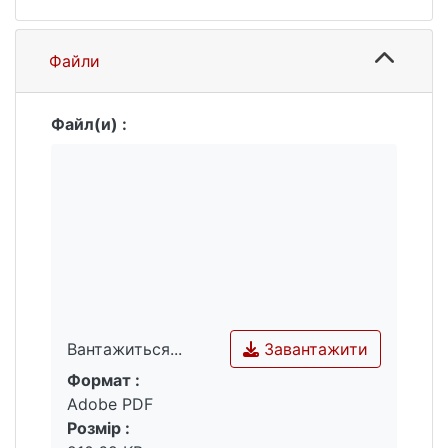
Файли
Файл(и) :
Завантажити
Вантажиться...
Формат :
Вантажиться...
Adobe PDF
Розмір :