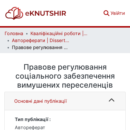
(c
Увійти
Головна
Кваліфікаційні роботи | Qualifying works
Автореферати | Dissertation abstract
Правове регулювання соціального забезпечення вимушених переселенців
Правове регулювання
соціального забезпечення
вимушених переселенців
Основні дані публікації
Тип публікації :
Автореферат