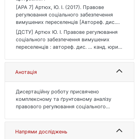
[APA 7] Артюх, Ю. І. (2017). Правове
регулювання соціального забезпечення
вимушених переселенців [Автореф. дис.
канд. юрид. наук, Київський національний
[ДСТУ] Артюх Ю. І. Правове регулювання
університет імені Тараса Шевченка].
соціального забезпечення вимушених
eKNUTSHIR.
переселенців : автореф. дис. … канд. юрид.
https://ir.library.knu.ua/handle/123456789/59
наук : 08 Право. Київ, 2017. 22 с. URL:
0
https://ir.library.knu.ua/handle/123456789/59
0 (дата звернення: 25.07.2026).
Анотація
Дисертаційну роботу присвячено
комплексному та ґрунтовному аналізу
правового регулювання соціального
забезпечення вимушених переселенців. У
роботі з’ясовано сутність соціального
забезпечення вимушених переселенців,
Напрями досліджень
визначено поняття соціального