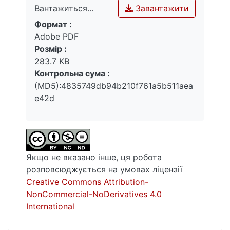
Завантажити
Вантажиться...
Формат :
Вантажиться...
Adobe PDF
Розмір :
283.7 KB
Контрольна сума :
(MD5):4835749db94b210f761a5b511aea
e42d
Якщо не вказано інше, ця робота
розповсюджується на умовах ліцензії
Creative Commons Attribution-
NonCommercial-NoDerivatives 4.0
International