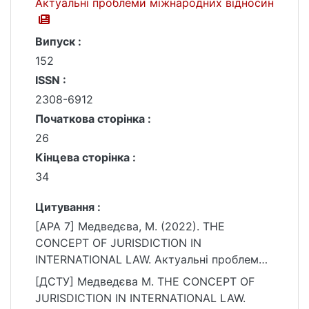
Актуальні проблеми міжнародних відносин
Випуск :
152
ISSN :
2308-6912
Початкова сторінка :
26
Кінцева сторінка :
34
Цитування :
[APA 7] Медведєва, М. (2022). THE
CONCEPT OF JURISDICTION IN
INTERNATIONAL LAW. Актуальні проблеми
міжнародних відносин, (152), 26–34.
[ДСТУ] Медведєва М. THE CONCEPT OF
https://doi.org/10.17721/apmv.2022.152.1.26-
JURISDICTION IN INTERNATIONAL LAW.