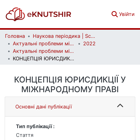
(c
Увійти
Головна
Наукова періодика | Scientific periodicals
Актуальні проблеми міжнародних відносин | Аctual Problems of International Relations
2022
Актуальні проблеми міжнародних відносин. Вип. 152
КОНЦЕПЦІЯ ЮРИСДИКЦІЇ У МІЖНАРОДНОМУ ПРАВІ
КОНЦЕПЦІЯ ЮРИСДИКЦІЇ У
МІЖНАРОДНОМУ ПРАВІ
Основні дані публікації
Тип публікації :
Стаття