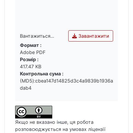
інститутом міжнародного права, який має
власні принципи та джерела; він охоплює
всі галузі міжнародного права і тому може
бути охарактеризований як
загальносистемний інститут
Завантажити
Вантажиться...
міжнародного права.
Формат :
Вантажиться...
Ключові слова: юрисдикція, міжнародне
Adobe PDF
право, держава, суд, обмеження, конфлікт.
Розмір :
417.47 KB
Контрольна сума :
(MD5):cbea147d14825d3c4a9839b1936a
dab4
Якщо не вказано інше, ця робота
розповсюджується на умовах ліцензії