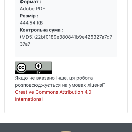
Формат :
Вантажиться...
неологізми, які походять від іменника
Adobe PDF
Brexit, і лексику, на появу якої він
Розмір :
"надихнув". До глосарія також увійшли
444.54 KB
політичні терміни, що перейшли до складу
Контрольна сума :
загальновживаної лексики, й слова та
(MD5):22bf0189e380841b9e426327a7d7
вирази, які в контексті референдуму
37a7
набули нових значень.Найбільшим внеском
слова Brexit в англійську мову став
продуктивний суфікс -exit, використання
якого поширилося за межі політичного
дискурсу.
Якщо не вказано інше, ця робота
розповсюджується на умовах ліцензії
Creative Commons Attribution 4.0
International