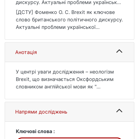
дискурсу. Актуальні проблеми української
лінгвістики: теорія і практика, (46), 49–70.
[ДСТУ] Фоменко О. С. Brexit як ключове
https://doi.org/10.17721/APULTP.2023.46.49-
слово британського політичного дискурсу.
70
Актуальні проблеми української
лінгвістики: теорія і практика. 2023. № 46.
С. 49—70. DOI:
10.17721/APULTP.2023.46.49-70 (дата
Анотація
звернення: 26.07.2026).
У центрі уваги дослідження – неологізм
Brexit, що визначається Оксфордським
словником англійської мови як "
(запропонований) вихід Сполученого
Королівства з Європейського Союзу та
пов'язаний з цим політичний процес".
Напрями досліджень
Іменник Brexit вважають найбільшим
внеском політики у сферу мови за останні
40 років. Політичний новотвір став
Ключові слова :
інтернаціоналізмом: набув глобального