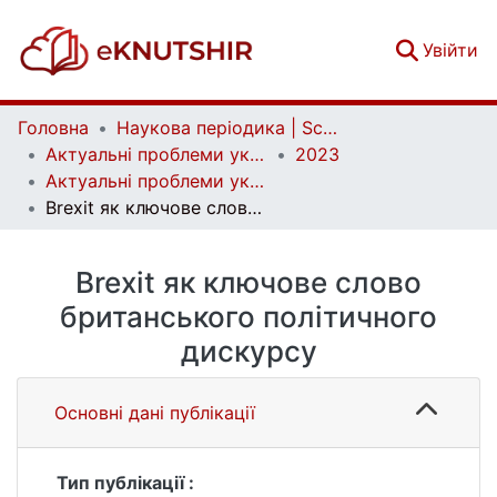
(c
Увійти
Головна
Наукова періодика | Scientific periodicals
Актуальні проблеми української лінгвістики: теорія і практика | Current issues of Ukrainian linguistics: theory and practice
2023
Актуальні проблеми української лінгвістики: теорія і практика. Вип. 46
Brexit як ключове слово британського політичного дискурсу
Brexit як ключове слово
британського політичного
дискурсу
Основні дані публікації
Тип публікації :