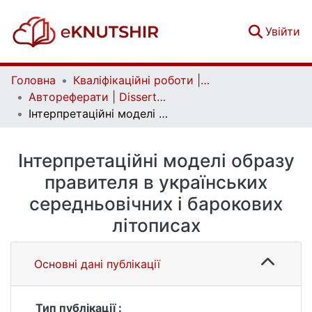
(c
Увійти
Головна
Кваліфікаційні роботи | Qualifying works
Автореферати | Dissertation abstract
Інтерпретаційні моделі образу правителя в українських середньовічних і барокових літописах
Інтерпретаційні моделі образу
правителя в українських
середньовічних і барокових
літописах
Основні дані публікації
Тип публікації :