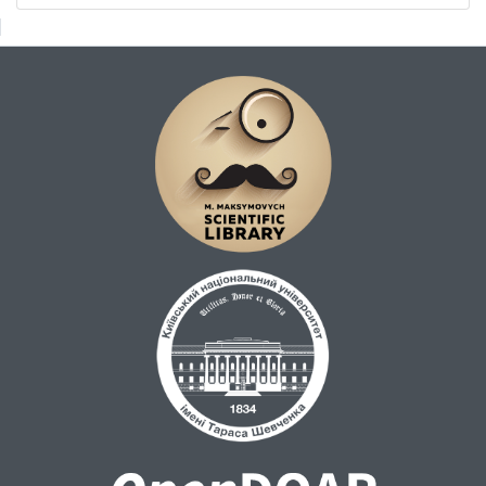
суспільні погляди книжників
культурноестетичних епох Середньовіччя
й Бароко.
Ключові слова: інтерпретаційна модель,
образ правителя, володар, Середньовіччя,
Бароко, історико-філософська модель,
світський тип, церковний тип, історико-
політична модель, образ національного
володаря