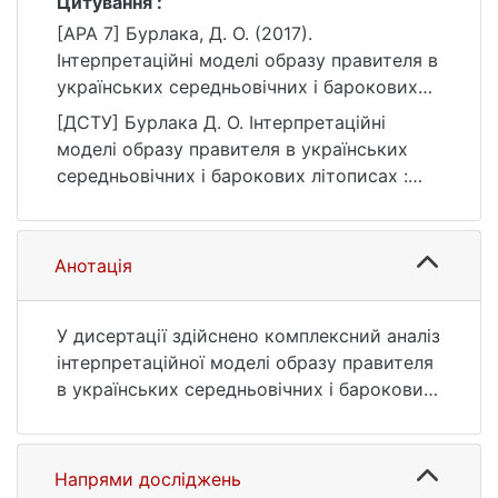
Цитування :
[APA 7] Бурлака, Д. О. (2017).
Інтерпретаційні моделі образу правителя в
українських середньовічних і барокових
літописах [Автореф. дис. канд. філол. наук,
[ДСТУ] Бурлака Д. О. Інтерпретаційні
Київський національний університет імені
моделі образу правителя в українських
Тараса Шевченка]. eKNUTSHIR.
середньовічних і барокових літописах :
https://ir.library.knu.ua/handle/123456789/47
автореф. дис. … канд. філол. наук : 03
58
Гуманітарні науки. Київ, 2017. 22 с. URL:
https://ir.library.knu.ua/handle/123456789/47
Анотація
58 (дата звернення: 25.07.2026).
У дисертації здійснено комплексний аналіз
інтерпретаційної моделі образу правителя
в українських середньовічних і барокових
літописах. Акцентовано на методології
вивчення інтерпретаційних моделей
образу правителя в українських
Напрями досліджень
середньовічних і барокових літописах.