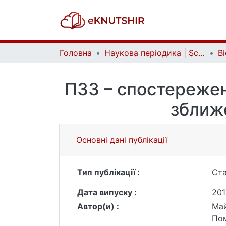
Головна
Наукова періодика | Scientific periodicals
ПЗЗ – спостережен
зближе
Основні дані публікації
Тип публікації :
Ста
Дата випуску :
201
Автор(и) :
Май
Пом