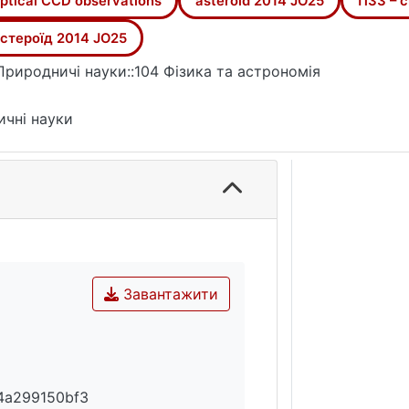
ptical CCD observations
asteroid 2014 JO25
ПЗЗ – 
стероїд 2014 JO25
Природничі науки::104 Фізика та астрономія
ичні науки
Завантажити
4a299150bf3