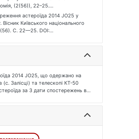
мія, (2(56)), 22–25.
ереження астероїда 2014 JO25 у
у. Вісник Київського національного
(56). С. 22—25. DOI:
.
оїда 2014 JO25, що одержано на
(с. Залісці) та телескопі КТ-50
тероїда за 3 дати спостережень в
ено шляхом порівняння з
х координатах знаходяться в
х.