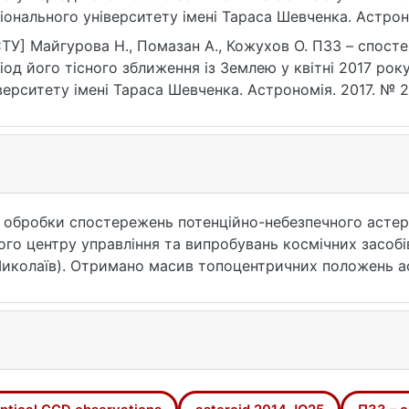
іонального університету імені Тараса Шевченка. Астроно
ps://doi.org/10.17721/BTSNUA.2017.56.22-25
ТУ] Майгурова Н., Помазан А., Кожухов О. ПЗЗ – спост
іод його тісного зближення із Землею у квітні 2017 рок
верситету імені Тараса Шевченка. Астрономія. 2017. № 2
17721/BTSNUA.2017.56.22-25 (дата звернення: 25.07.2026)
 обробки спостережень потенційно-небезпечного астер
го центру управління та випробувань космічних засобів 
иколаїв). Отримано масив топоцентричних положень ас
Оцінки позиційної точності положень астероїда обчисл
ASA JPL. Середні значення СКП різниць (О – С) по обо
нь в Миколаєві і (0.3 – 0.4)² для спостережень в Залісца