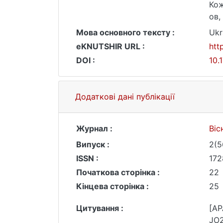
Ко
ов,
Мова основного тексту :
Ukr
eKNUTSHIR URL :
htt
DOI :
10.
Додаткові дані публікації
Журнал :
Віс
Випуск :
2(5
ISSN :
172
Початкова сторінка :
22
Кінцева сторінка :
25
Цитування :
[AP
JO2