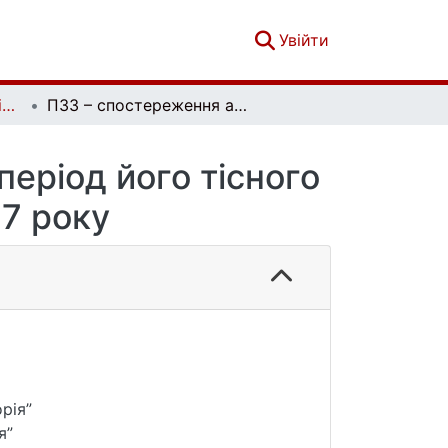
(current)
Увійти
Вісник Київського національного університету імені Тараса Шевченка. Астрономія. Вип. 2(56)
ПЗЗ – спостереження астероїда 2014 JO25 у період його тісного зближення із Землею у квітні 2017 року
еріод його тісного
17 року
рія”
я”