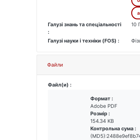
o
а
Галузі знань та спеціальності
10 
:
Галузі науки і техніки (FOS) :
Фіз
Файли
Файл(и) :
Формат :
Adobe PDF
Розмір :
154.34 KB
Контрольна сума :
(MD5):2488e9ef8b7