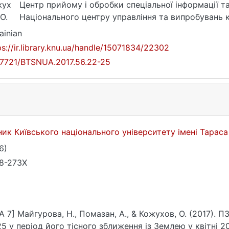
жух
Центр прийому і обробки спеціальної інформації т
 О.
Національного центру управління та випробувань 
ainian
ps://ir.library.knu.ua/handle/15071834/22302
17721/BTSNUA.2017.56.22-25
ник Київського національного університету імені Тара
6)
8-273X
A 7] Майгурова, Н., Помазан, А., & Кожухов, О. (2017). 
5 у період його тісного зближення із Землею у квітні 20