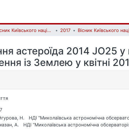
Вісник Київського національного університету імені Тараса Шевченка. Астрономія | Bulletin of Taras Shevchenko National University of Kyiv. Astronomy
2017
ня астероїда 2014 JO25 у п
ння із Землею у квітні 20
ття
7
гурова, Н.
НДІ “Миколаївська астрономічна обсервато
азан, А.
НДІ “Миколаївська астрономічна обсерваторі