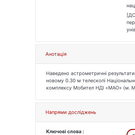
нац
htt
[ДС
пер
уні
10.
Анотація
Наведено астрометричні результати
новому 0.30 м телескопі Національно
комплексу Мобител НДІ «МАО» (м. М
системі опорного каталогу UCAC-4. 
ефемеридою HORIZONS лабораторії N
діапазоні (0.1 – 0.2)² для спостереже
Напрями досліджень
Ключові слова :