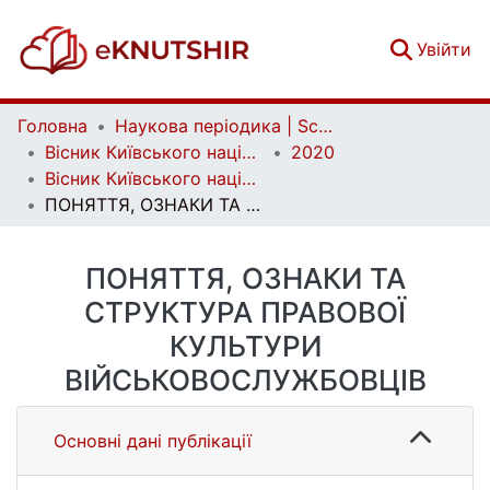
(c
Увійти
Головна
Наукова періодика | Scientific periodicals
Вісник Київського національного університету імені Тараса Шевченка. Військово-спеціальні науки | Bulletin of Taras Shevchenko National University of Kyiv. Military-special sciences
2020
Вісник Київського національного університету імені Тараса Шевченка. Військово-спеціальні науки. Вип. 2 (44)
ПОНЯТТЯ, ОЗНАКИ ТА СТРУКТУРА ПРАВОВОЇ КУЛЬТУРИ ВІЙСЬКОВОСЛУЖБОВЦІВ
ПОНЯТТЯ, ОЗНАКИ ТА
СТРУКТУРА ПРАВОВОЇ
КУЛЬТУРИ
ВІЙСЬКОВОСЛУЖБОВЦІВ
Основні дані публікації