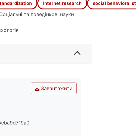
одить до значно меншої кількості експертних типів пор
tandardization
Internet research
social behavioral s
наявний суспільний дефіцит в спеціалістах технічних т
Соціальні та поведінкові науки
татів опитування 1038 респондентів, що дозволив виокр
м.
хологія
Завантажити
5cba9d719a0