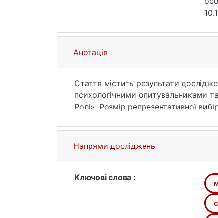
осо
10.
Анотація
Стаття містить результати дослідже
психологічними опитувальниками та
Ролі». Розмір репрезентативної вибі
типів. Наведені соціально-психологіч
розподіл дозволяють проаналізувати
представленими серед респондентів 
Напрями досліджень
навпаки, відрізняється потребою в 
корисною для дослідників, що вико
Проведена стандартизація шкал мето
Ключові слова :
м
результатів тестування. Використан
нормального розподілу, який привод
с
відображає особливості генеральної