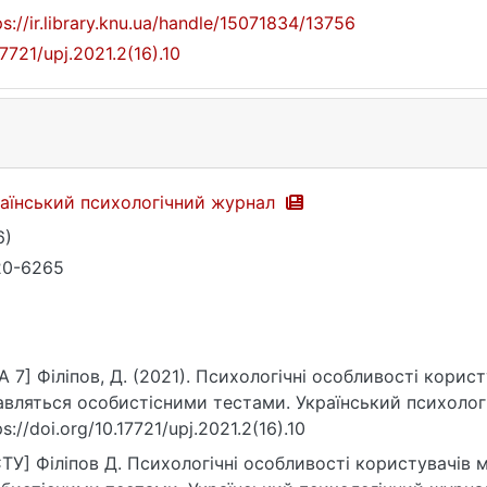
ps://ir.library.knu.ua/handle/15071834/13756
17721/upj.2021.2(16).10
аїнський психологічний журнал
6)
20-6265
A 7] Філіпов, Д. (2021). Психологічні особливості корист
авляться особистісними тестами. Український психологіч
ps://doi.org/10.17721/upj.2021.2(16).10
ТУ] Філіпов Д. Психологічні особливості користувачів м