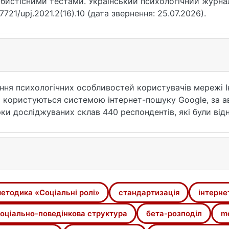
бистісними тестами. Український психологічний журнал.
17721/upj.2021.2(16).10 (дата звернення: 25.07.2026).
ння психологічних особливостей користувачів мережі Ін
 користуються системою інтернет-пошуку Google, за 
рки досліджуваних склав 440 респондентів, які були від
ні характеристики кожного з типів, визначених на основ
 соціально-психологічну структуру досліджуваної гене
є тип, що має зв'язок з психологічними компетенціями
цих рисах. Наведена структура поведінкових особливос
ристовують Інтернет-дослідження.
дики на основі застосування бета-розподілу як статис
етодика «Соціальні ролі»
стандартизація
інтерне
ий підхід є альтернативою до методу трансформації вих
ить до довільних змін у даних. Проаналізована статис
оціально-поведінкова структура
бета-розподіл
me
 сукупності та структури комунікативних компетенцій 