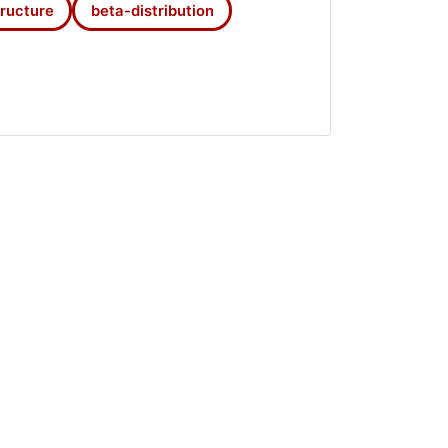
івняно з типами, орієнтованими на
tructure
beta-distribution
а інших профілів.
емити 12 кластерів і проаналізувати