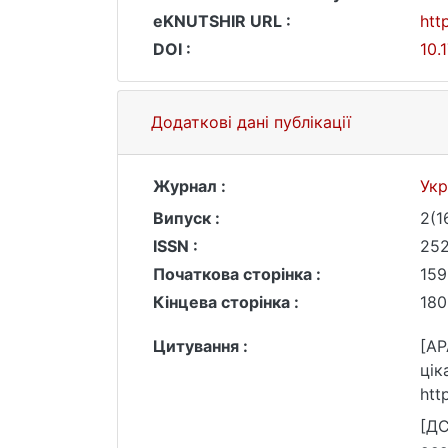
eKNUTSHIR URL :
htt
DOI :
10.
Додаткові дані публікації
Журнал :
Укр
Випуск :
2(1
ISSN :
25
Початкова сторінка :
159
Кінцева сторінка :
180
Цитування :
[AP
цік
htt
[ДС