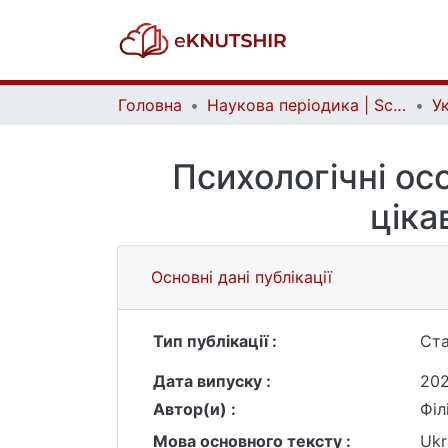
Головна
Наукова періодика | Scientific periodicals
Психологічні осо
ціка
Основні дані публікації
Тип публікації :
Ста
Дата випуску :
202
Автор(и) :
Філ
Мова основного тексту :
Ukr