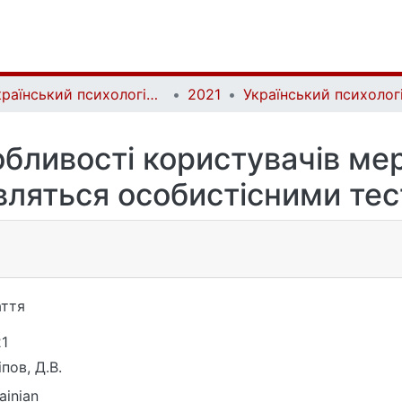
Український психологічний журнал | Ukrainian Psychological Journal
2021
бливості користувачів мер
вляться особистісними те
ття
1
іпов, Д.В.
ainian