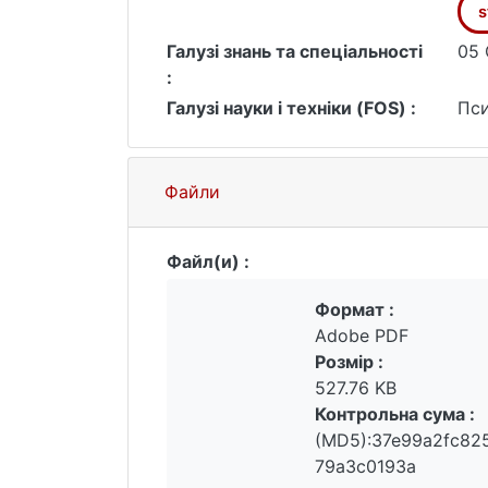
показує суттєву асиметрію, що прив
s
мотивацію оточуючих, що відображає 
Галузі знань та спеціальності
05 
Проведено кластерний аналіз резуль
:
їх відповідність розглянутим типажа
Галузі науки і техніки (FOS) :
Пси
Файли
Файл(и) :
Формат :
Adobe PDF
Розмір :
527.76 KB
Контрольна сума :
(MD5):37e99a2fc82
79a3c0193a