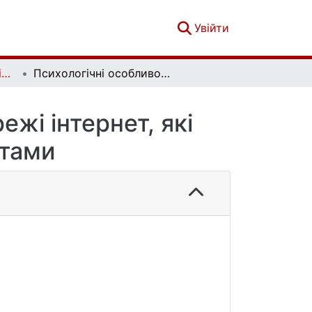
(current)
Увійти
Український психологічний журнал. № 2 (16)
Психологічні особливості користувачів мережі інтернет, які цікавляться особистісними тестами
ежі інтернет, які
стами