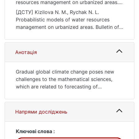
resources management on urbanized areas.
Bulletin of Taras Shevchenko National
[ДСТУ] Kizilova N. M., Rychak N. L.
University of Kyiv. Physics and Mathematics,
Probabilistic models of water resources
(4), 22–27. https://doi.org/10.17721/1812-
management on urbanized areas. Bulletin of
5409.2020/4.3
Taras Shevchenko National University of
Kyiv. Physics and Mathematics. 2020. no. 4.
P. 22—27. DOI: 10.17721/1812-5409.2020/4.3
Анотація
(date of access: 25.07.2026).
Gradual global climate change poses new
challenges to the mathematical sciences,
which are related to forecasting of
meteorological conditions, preparing the
infrastructure for possible rains, storms,
droughts, and other climatic disasters. One
Напрями досліджень
of the most common approaches is synthetic
regression-probability models, which use the
spatio-temporal probability density functions
Ключові слова :
of precipitation level. This approach is