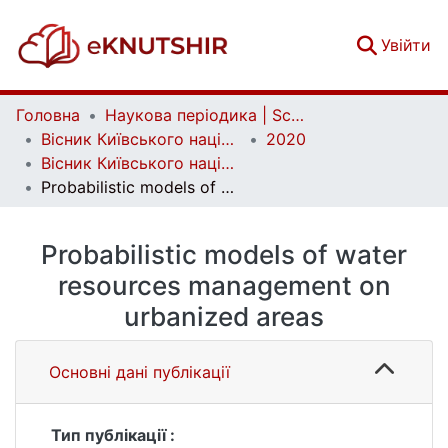
(c
Увійти
Головна
Наукова періодика | Scientific periodicals
Вісник Київського національного університету імені Тараса Шевченка. Фізико-математичні науки | Bulletin of Taras Shevchenko National University of Kyiv. Series: Physics and Mathematics
2020
Вісник Київського національного університету імені Тараса Шевченка. Фізико-математичні науки. № 4
Probabilistic models of water resources management on urbanized areas
Probabilistic models of water
resources management on
urbanized areas
Основні дані публікації
Тип публікації :