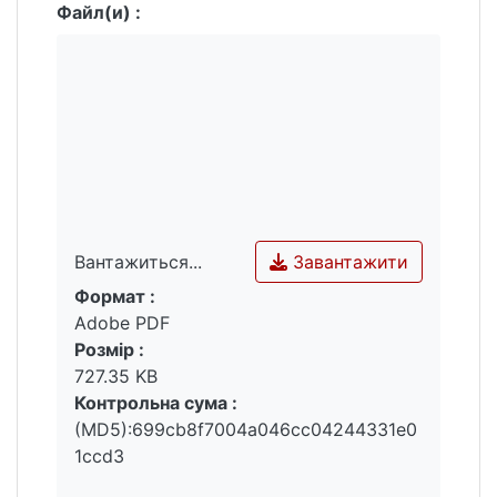
Pages of the article in the issue: 22 - 27
Файл(и) :
Language of the article: Ukrainian
Завантажити
Вантажиться...
Формат :
Вантажиться...
Adobe PDF
Розмір :
727.35 KB
Контрольна сума :
(MD5):699cb8f7004a046cc04244331e0
1ccd3