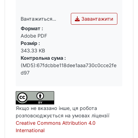
Завантажити
Вантажиться...
Формат :
Вантажиться...
Adobe PDF
Розмір :
343.33 KB
Контрольна сума :
(MD5):67fdcbbe118dee1aaa730c0cce2fe
d97
Якщо не вказано інше, ця робота
розповсюджується на умовах ліцензії
Creative Commons Attribution 4.0
International