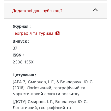
Додаткові дані публікації
Журнал :
Географія та туризм
Випуск :
37
ISSN :
2308-135X
Цитування :
[APA 7] Смирнов, І. Г., & Бондарчук, Ю. С.
(2016). Логістичний, географічний та
маркетинговий аспекти розвитку
сільського туризму в контексті його
[ДСТУ] Смирнов І. Г., Бондарчук Ю. С.
сталого розвитку. Географія та туризм,
Логістичний, географічний та