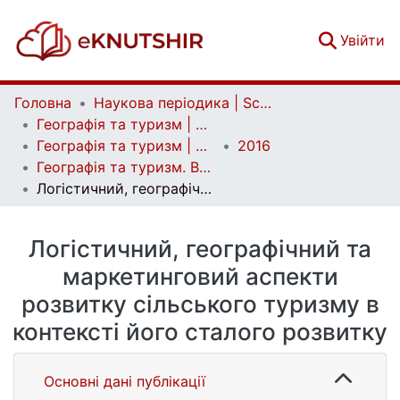
(c
Увійти
Головна
Наукова періодика | Scientific periodicals
Географія та туризм | Geography and tourism
Географія та туризм | Geography and tourism
2016
Географія та туризм. Випуск 37
Логістичний, географічний та маркетинговий аспекти розвитку сільського туризму в контексті його сталого розвитку
Логістичний, географічний та
маркетинговий аспекти
розвитку сільського туризму в
контексті його сталого розвитку
Основні дані публікації