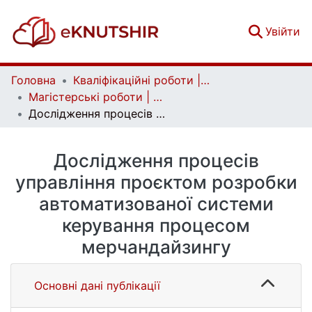
(c
Увійти
Головна
Кваліфікаційні роботи | Qualifying works
Магістерські роботи | Master's theses
Дослідження процесів управління проєктом розробки автоматизованої системи керування процесом мерчандайзингу
Дослідження процесів
управління проєктом розробки
автоматизованої системи
керування процесом
мерчандайзингу
Основні дані публікації