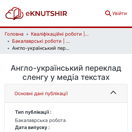
(c
Увійти
Головна
Кваліфікаційні роботи | Qualifying works
Бакалаврські роботи | Bachelor theses
Англо-український переклад сленгу у медіа текстах
Англо-український переклад
сленгу у медіа текстах
Основні дані публікації
Тип публікації :
Бакалаврська робота
Дата випуску :