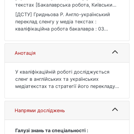
текстах [Бакалаврська робота, Київський
національний університет імені Тараса
[ДСТУ] Гридньова Р. Англо-український
Шевченка]. eKNUTSHIR.
переклад сленгу у медіа текстах :
https://ir.library.knu.ua/handle/123456789/54
кваліфікаційна робота бакалавра : 03
08
Гуманітарні науки. Київ, 2023. 45 с. URL:
https://ir.library.knu.ua/handle/123456789/54
08 (дата звернення: 25.07.2026).
Анотація
У кваліфікаційній роботі досліджується
сленг в англійських та українських
медіатекстах та стратегії його перекладу.
Ключові слова: сленг, медіатекст, стратегії
перекладу, новини, соціальні медіа.
Напрями досліджень
Галузі знань та спеціальності :