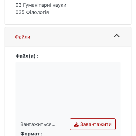
03 Гуманітарні науки
035 Філологія
Файли
Файл(и) :
Завантажити
Вантажиться...
Формат :
Вантажиться...