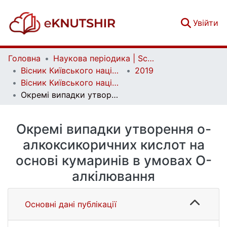
(c
Увійти
Головна
Наукова періодика | Scientific periodicals
Вісник Київського національного університету імені Тараса Шевченка. Хімія | Bulletin of Taras Shevchenko National University of Kyiv. Chemistry
2019
Вісник Київського національного університету імені Тараса Шевченка. Хімія. Вип. 1(56)
Окремі випадки утворення о-алкоксикоричних кислот на основі кумаринів в умовах O-алкілювання
Окремі випадки утворення о-
алкоксикоричних кислот на
основі кумаринів в умовах O-
алкілювання
Основні дані публікації