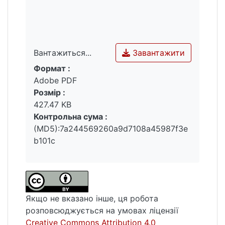
Завантажити
Вантажиться...
Формат :
Вантажиться...
Adobe PDF
Розмір :
427.47 KB
Контрольна сума :
(MD5):7a244569260a9d7108a45987f3e
b101c
Якщо не вказано інше, ця робота
розповсюджується на умовах ліцензії
Creative Commons Attribution 4.0