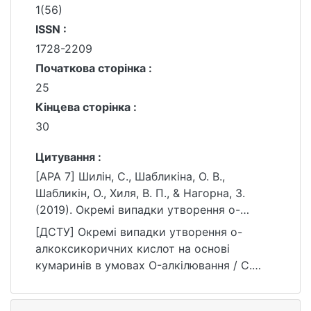
1(56)
ISSN :
1728-2209
Початкова сторінка :
25
Кінцева сторінка :
30
Цитування :
[APA 7] Шилін, С., Шабликіна, О. В.,
Шабликін, О., Хиля, В. П., & Нагорна, З.
(2019). Окремі випадки утворення о-
алкоксикоричних кислот на основі
[ДСТУ] Окремі випадки утворення о-
кумаринів в умовах O-алкілювання. Вісник
алкоксикоричних кислот на основі
Київського національного університету
кумаринів в умовах O-алкілювання / С.
імені Тараса Шевченка. Хімія, (1(56)), 25–
Шилін та ін. Вісник Київського
30. https://doi.org/10.17721/1728-
національного університету імені Тараса
2209.2019.1(56).6